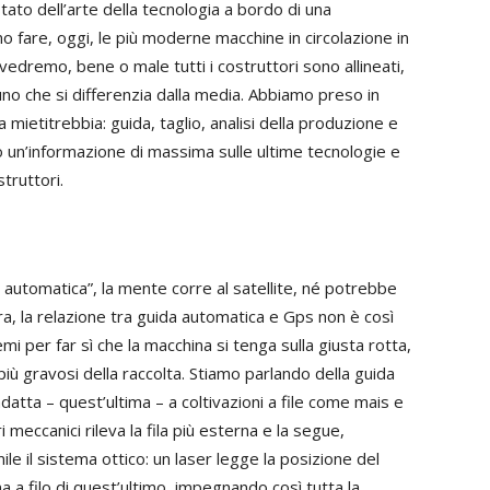
ato dell’arte della tecnologia a bordo di una
o fare, oggi, le più moderne macchine in circolazione in
edremo, bene o male tutti i costruttori sono allineati,
no che si differenzia dalla media. Abbiamo preso in
 mietitrebbia: guida, taglio, analisi della produzione e
mo un’informazione di massima sulle ultime tecnologie e
struttori.
 automatica”, la mente corre al satellite, né potrebbe
ra, la relazione tra guida automatica e Gps non è così
emi per far sì che la macchina si tenga sulla giusta rotta,
iù gravosi della raccolta. Stiamo parlando della guida
datta – quest’ultima – a coltivazioni a file come mais e
 meccanici rileva la fila più esterna e la segue,
le il sistema ottico: un laser legge la posizione del
 a filo di quest’ultimo, impegnando così tutta la