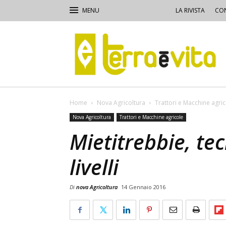
LA RIVISTA
CON
Terra
e
Vita
Home
Nova Agricoltura
Trattori e Macchine agri
Nova Agricoltura
Trattori e Macchine agricole
Mietitrebbie, te
livelli
Di
nova Agricoltura
14 Gennaio 2016