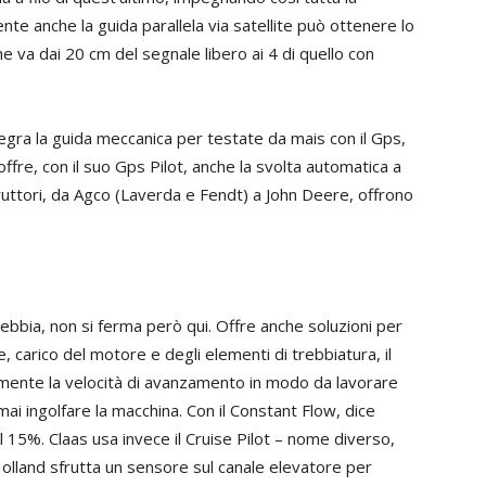
ente anche la guida parallela via satellite può ottenere lo
che va dai 20 cm del segnale libero ai 4 di quello con
egra la guida meccanica per testate da mais con il Gps,
fre, con il suo Gps Pilot, anche la svolta automatica a
ruttori, da Agco (Laverda e Fendt) a John Deere, offrono
trebbia, non si ferma però qui. Offre anche soluzioni per
 carico del motore e degli elementi di trebbiatura, il
ente la velocità di avanzamento in modo da lavorare
ai ingolfare la macchina. Con il Constant Flow, dice
l 15%. Claas usa invece il Cruise Pilot – nome diverso,
Holland sfrutta un sensore sul canale elevatore per