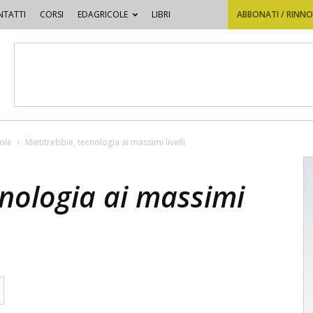
TATTI
CORSI
EDAGRICOLE
LIBRI
ABBONATI / RINN
cole
Mietitrebbie, tecnologia ai massimi livelli
cnologia ai massimi