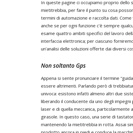
In queste pagine ci occupiamo proprio dello st
mietitrebbia, per fare il punto su cosa posson
termini di automazione e raccolta dati. Come v
anche se per ogni funzione c’è sempre qualcu
esame quattro ambiti specifici del lavoro della
interfaccia elettronica; per ciascuno fornire
un’analisi delle soluzioni offerte dai diversi co
Non soltanto Gps
Appena si sente pronunciare il termine “guida
essere altrimenti. Parlando però di trebbiatu
univoca: esistono infatti almeno altri due sist
liberando il conducente da uno degli impegni p
laser e di quella meccanica, particolarmente a
girasole. In questo caso, una serie di tastatori
mantenendo la mietitrebbia in rotta. Assai simi
prodotto ancora in piedi e conduce la macchina