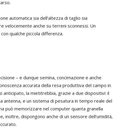
carso.
ne automatica sia dell’altezza di taglio sia
zare velocemente anche su terreni sconnessi. Un
 con qualche piccola differenza.
recisione – e dunque semina, concimazione e anche
conoscenza accurata della resa produttiva del campo in
ticipato, la mietitrebbia, grazie a due dispositivi: il
ica antenna, e un sistema di pesatura in tempo reale del
ina può memorizzare nel computer quanta granella
, inoltre, dispongono anche di un sensore dell’umidità,
ccurato.