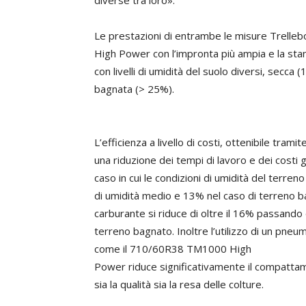
diverse tra loro».
Le prestazioni di entrambe le misure Trell
High Power con l’impronta più ampia e la st
con livelli di umidità del suolo diversi, secc
bagnata (> 25%).
L’efficienza a livello di costi, ottenibile tramit
una riduzione dei tempi di lavoro e dei costi g
caso in cui le condizioni di umidità del terren
di umidità medio e 13% nel caso di terreno b
carburante si riduce di oltre il 16% passand
terreno bagnato. Inoltre l’utilizzo di un pne
come il 710/60R38 TM1000 High
Power riduce significativamente il compatt
sia la qualità sia la resa delle colture.