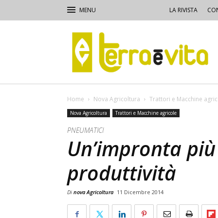
LA RIVISTA
CON
Terra
e
Vita
Home
Nova Agricoltura
Trattori e Macchine agri
Nova Agricoltura
Trattori e Macchine agricole
PNEUMATICI
Un’impronta più
produttività
Di
nova Agricoltura
11 Dicembre 2014