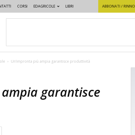
TATTI
CORSI
EDAGRICOLE
LIBRI
ABBONATI / RINN
cole
Un’impronta più ampia garantisce produttività
 ampia garantisce