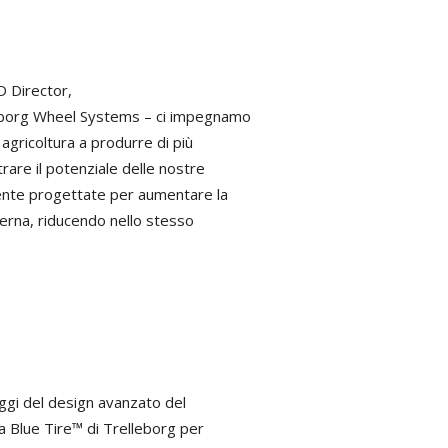
D Director,
leborg Wheel Systems – ci impegnamo
 agricoltura a produrre di più
are il potenziale delle nostre
mente progettate per aumentare la
oderna, riducendo nello stesso
gi del design avanzato del
ia Blue Tire™ di Trelleborg per