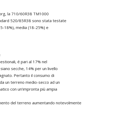
eborg, la 710/60R38 TM1000
andard 520/85R38 sono stata testate
a (15-18%), media (18-25%) e
e
estionali, é pari al 17% nel
o siano secche, 14% per un livello
agnato. Pertanto il consumo di
o da un terreno medio-secco ad un
umatico con un’impronta più ampia
amento del terreno aumentando notevolmente