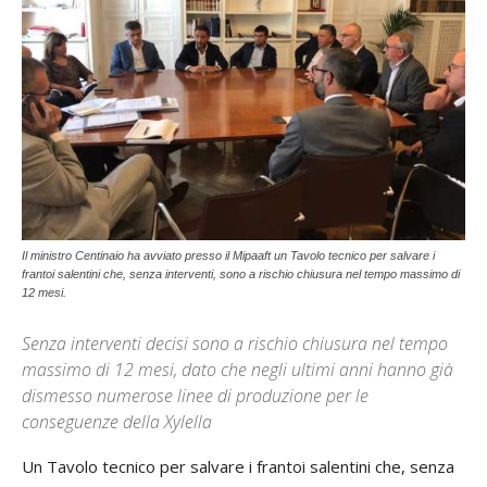
Il ministro Centinaio ha avviato presso il Mipaaft un Tavolo tecnico per salvare i
frantoi salentini che, senza interventi, sono a rischio chiusura nel tempo massimo di
12 mesi.
Senza interventi decisi sono a rischio chiusura nel tempo
massimo di 12 mesi, dato che negli ultimi anni hanno già
dismesso numerose linee di produzione per le
conseguenze della Xylella
Un Tavolo tecnico per salvare i frantoi salentini che, senza