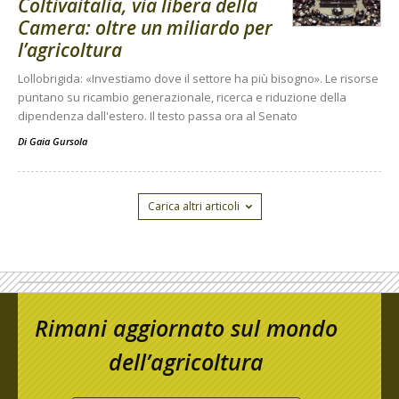
Coltivaitalia, via libera della
Camera: oltre un miliardo per
l’agricoltura
Lollobrigida: «Investiamo dove il settore ha più bisogno». Le risorse
puntano su ricambio generazionale, ricerca e riduzione della
dipendenza dall'estero. Il testo passa ora al Senato
Di
Gaia Gursola
Carica altri articoli
Rimani aggiornato sul mondo
dell’agricoltura