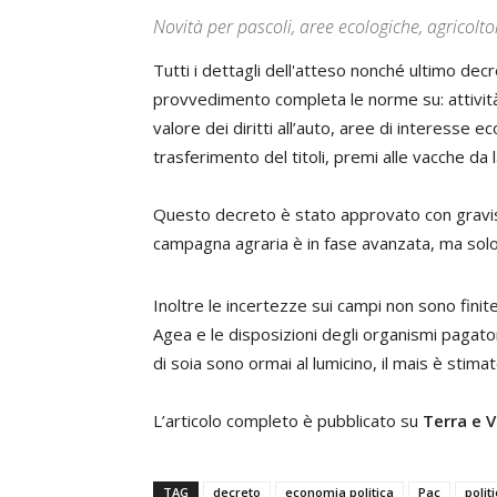
Novità per pascoli, aree ecologiche, agricoltor
Tutti i dettagli dell'atteso nonché ultimo dec
provvedimento completa le norme su: attività ag
valore dei diritti all’auto, aree di interesse 
trasferimento del titoli, premi alle vacche da 
Questo decreto è stato approvato con gravissi
campagna agraria è in fase avanzata, ma solo 
Inoltre le incertezze sui campi non sono finite
Agea e le disposizioni degli organismi pagato
di soia sono ormai al lumicino, il mais è stimat
L’articolo completo è pubblicato su
Terra e V
TAG
decreto
economia politica
Pac
polit