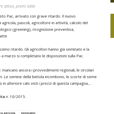
e attivo, premi latte
reto Pac, arrivato con grave ritardo. Il nuovo
ricola, pascoli, agricoltore in attività, calcolo del
ecologico (greening), ricognizione preventiva,
latte
mo ritardo. Gli agricoltori hanno già seminato e la
a marzo si completano le disposizioni sulla Pac.
: mancano ancora i provvedimenti regionali, le circolari
ri. Le semine della bietola incombono, le scorte di seme
o in ulteriore calo visti i prezzi di questa campagna....
ita
n. 10/2015.
ica agricola
seminativi