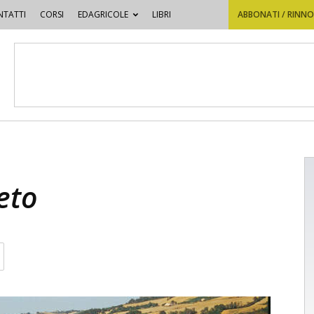
TATTI
CORSI
EDAGRICOLE
LIBRI
ABBONATI / RINN
eto