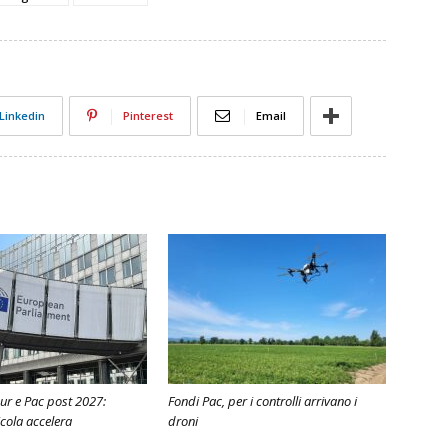
Linkedin
Pinterest
Email
ur e Pac post 2027:
Fondi Pac, per i controlli arrivano i
icola accelera
droni