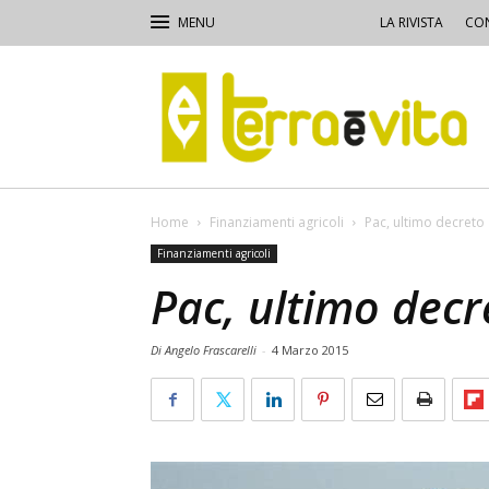
LA RIVISTA
CON
Terra
e
Vita
Home
Finanziamenti agricoli
Pac, ultimo decreto
Finanziamenti agricoli
Pac, ultimo decr
Di Angelo Frascarelli
-
4 Marzo 2015