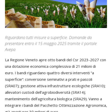
Riguardano tutti misure a superficie. Domande da
presentare entro il 15 maggio 2025 tramite il portale
Avepa
La Regione Veneto apre otto bandi del Csr 2023-2027 con
una dotazione economica complessiva di 21 milioni di
euro.
I bandi riguardano quattro diversi interventi “a
superficie”: conversione seminativi a prati e pascoli
(SRA07); gestione attiva infrastrutture ecologiche (SRA10);
allevatori custodi dell’agrobiodiversità (SRA14);
mantenimento dell’agricoltura biologica (SRA29). Vanno a
integrare i bandi del Pacchetto Ottimizzazione Agronomica,
già aperti per 30 milioni di euro.