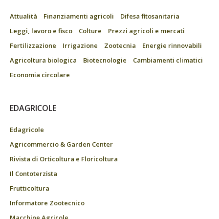
Attualità
Finanziamenti agricoli
Difesa fitosanitaria
Leggi, lavoro e fisco
Colture
Prezzi agricoli e mercati
Fertilizzazione
Irrigazione
Zootecnia
Energie rinnovabili
Agricoltura biologica
Biotecnologie
Cambiamenti climatici
Economia circolare
EDAGRICOLE
Edagricole
Agricommercio & Garden Center
Rivista di Orticoltura e Floricoltura
Il Contoterzista
Frutticoltura
Informatore Zootecnico
Macchine Agricole