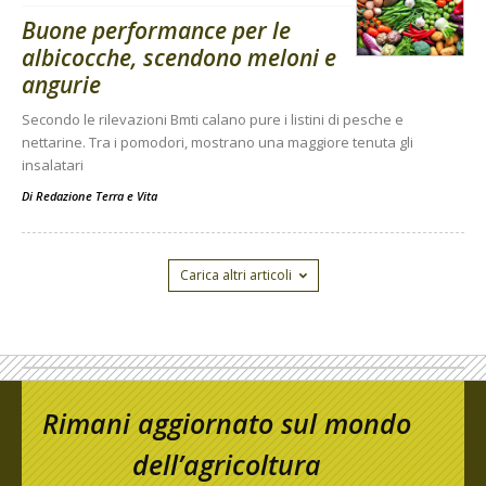
Buone performance per le
albicocche, scendono meloni e
angurie
Secondo le rilevazioni Bmti calano pure i listini di pesche e
nettarine. Tra i pomodori, mostrano una maggiore tenuta gli
insalatari
Di
Redazione Terra e Vita
Carica altri articoli
Rimani aggiornato sul mondo
dell’agricoltura