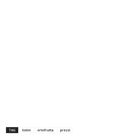
asparagi asparagi asparagi asparagi
TAG
listini
ortofrutta
prezzi