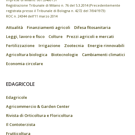
Registrazione Tribunale di Milano n. 76 del 5.3.2014 (Precedentemente
registrata presso il Tribunale di Bologna n. 4272 del 7/04/1973)
ROC n. 24344 dell’11 marzo 2014
Attualità
Finanziamenti agricoli
Difesa fitosanitaria
Leggi, lavoro e fisco
Colture
Prezzi agricoli e mercati
Fertilizzazione
Irrigazione
Zootecnia
Energie rinnovabili
Agricoltura biologica
Biotecnologie
Cambiamenti climatici
Economia circolare
EDAGRICOLE
Edagricole
Agricommercio & Garden Center
Rivista di Orticoltura e Floricoltura
Il Contoterzista
Frutticoltura