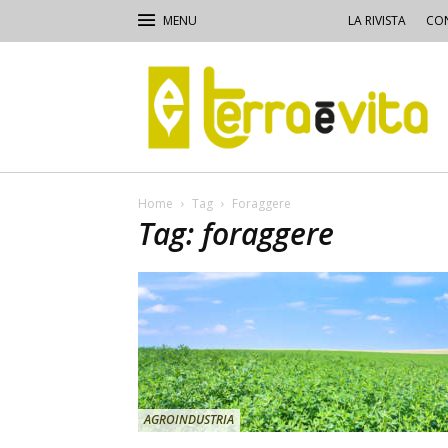
LA RIVISTA
CON
Terra
e
Vita
Home
Tag
Foraggere
Tag: foraggere
AGROINDUSTRIA