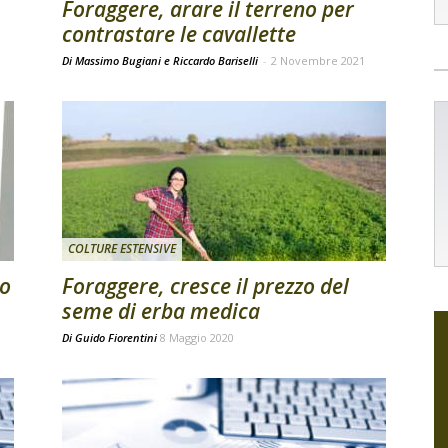
Foraggere, arare il terreno per
contrastare le cavallette
Di Massimo Bugiani e Riccardo Bariselli
-
2 Novembre 2021
COLTURE ESTENSIVE
zo
Foraggere, cresce il prezzo del
seme di erba medica
Di
Guido Fiorentini
8 Maggio 2020