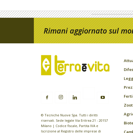
Rimani aggiornato sul mon
Attu
Difes
Leggi
Prez
Fert
Zoot
Agri
© Tecniche Nuove Spa. Tutti i diritti
riservati. Sede legale Via Eritrea 21 - 20157
Biot
Milano | Codice fiscale, Partita IVA e
Iscrizione al Registro delle imprese di
Camb