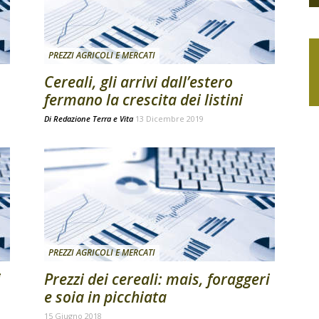
PREZZI AGRICOLI E MERCATI
Cereali, gli arrivi dall’estero
fermano la crescita dei listini
Di
Redazione Terra e Vita
13 Dicembre 2019
PREZZI AGRICOLI E MERCATI
i
Prezzi dei cereali: mais, foraggeri
e soia in picchiata
15 Giugno 2018