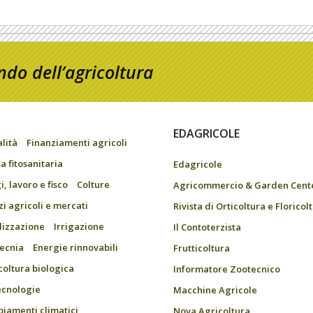
do dell’agricoltura
EDAGRICOLE
alità
Finanziamenti agricoli
a fitosanitaria
Edagricole
, lavoro e fisco
Colture
Agricommercio & Garden Cent
zi agricoli e mercati
Rivista di Orticoltura e Floricol
ilizzazione
Irrigazione
Il Contoterzista
ecnia
Energie rinnovabili
Frutticoltura
coltura biologica
Informatore Zootecnico
ecnologie
Macchine Agricole
iamenti climatici
Nova Agricoltura