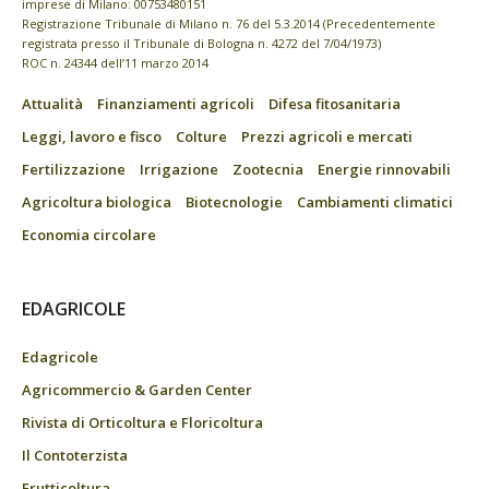
imprese di Milano: 00753480151
Registrazione Tribunale di Milano n. 76 del 5.3.2014 (Precedentemente
registrata presso il Tribunale di Bologna n. 4272 del 7/04/1973)
ROC n. 24344 dell’11 marzo 2014
Attualità
Finanziamenti agricoli
Difesa fitosanitaria
Leggi, lavoro e fisco
Colture
Prezzi agricoli e mercati
Fertilizzazione
Irrigazione
Zootecnia
Energie rinnovabili
Agricoltura biologica
Biotecnologie
Cambiamenti climatici
Economia circolare
EDAGRICOLE
Edagricole
Agricommercio & Garden Center
Rivista di Orticoltura e Floricoltura
Il Contoterzista
Frutticoltura