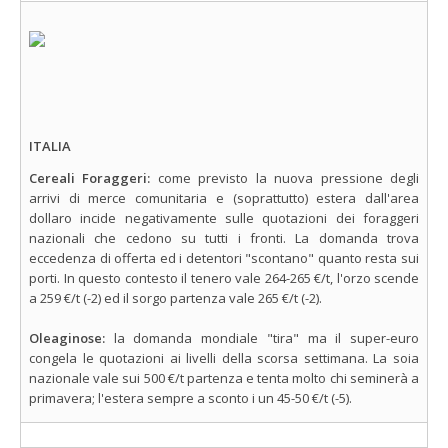
ITALIA
Cereali Foraggeri:
come previsto la nuova pressione degli
arrivi di merce comunitaria e (soprattutto) estera dall'area
dollaro incide negativamente sulle quotazioni dei foraggeri
nazionali che cedono su tutti i fronti. La domanda trova
eccedenza di offerta ed i detentori "scontano" quanto resta sui
porti. In questo contesto il tenero vale 264-265 €/t, l'orzo scende
a 259 €/t (-2) ed il sorgo partenza vale 265 €/t (-2).
Oleaginose:
la domanda mondiale "tira" ma il super-euro
congela le quotazioni ai livelli della scorsa settimana. La soia
nazionale vale sui 500 €/t partenza e tenta molto chi seminerà a
primavera; l'estera sempre a sconto i un 45-50 €/t (-5).