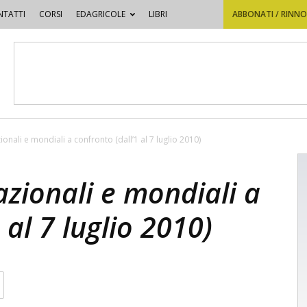
TATTI
CORSI
EDAGRICOLE
LIBRI
ABBONATI / RINN
ionali e mondiali a confronto (dall’1 al 7 luglio 2010)
azionali e mondiali a
 al 7 luglio 2010)