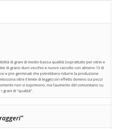
ità di grani di medio-bassa qualità (soprattutto per vitrei e
tite di grano duro vecchio e nuovo raccolto con almeno 13 di
iosi e pre-germinati che potrebbero ridurre la produzione
tossina oltre il limite di legge) con effetto domino sui pezzi
 momento non si esprimono, ma l’aumento del comunitario su
 grani di “qualità”.
raggeri”