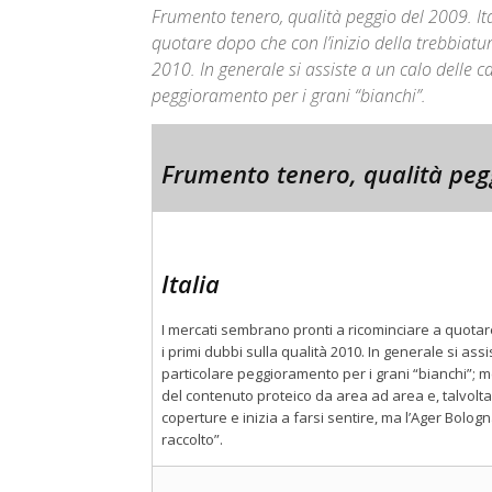
Frumento tenero, qualità peggio del 2009. It
quotare dopo che con l’inizio della trebbiatur
2010. In generale si assiste a un calo delle c
peggioramento per i grani “bianchi”.
Frumento tenero, qualità peg
Italia
I mercati sembrano pronti a ricominciare a quotare 
i primi dubbi sulla qualità 2010. In generale si assi
particolare peggioramento per i grani “bianchi”; megl
del contenuto proteico da area ad area e, talvolta
coperture e inizia a farsi sentire, ma l’Ager Bologna
raccolto”.