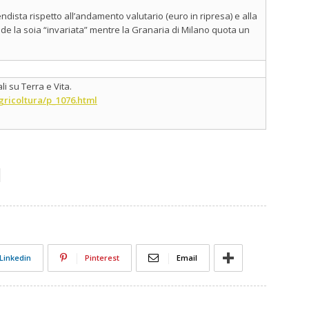
ndista rispetto all’andamento valutario (euro in ripresa) e alla
e la soia “invariata” mentre la Granaria di Milano quota un
i su Terra e Vita.
gricoltura/p_1076.html
Linkedin
Pinterest
Email