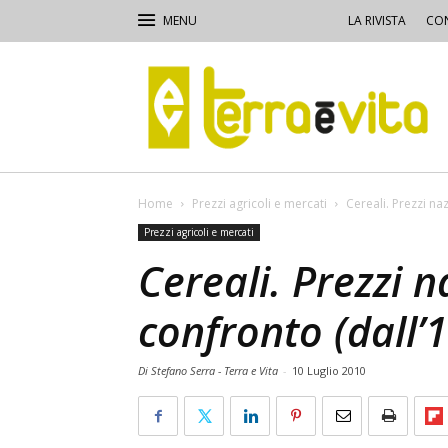
LA RIVISTA
CON
Terra
e
Vita
Home
Prezzi agricoli e mercati
Cereali. Prezzi naz
Prezzi agricoli e mercati
Cereali. Prezzi n
confronto (dall’1
Di Stefano Serra - Terra e Vita
-
10 Luglio 2010