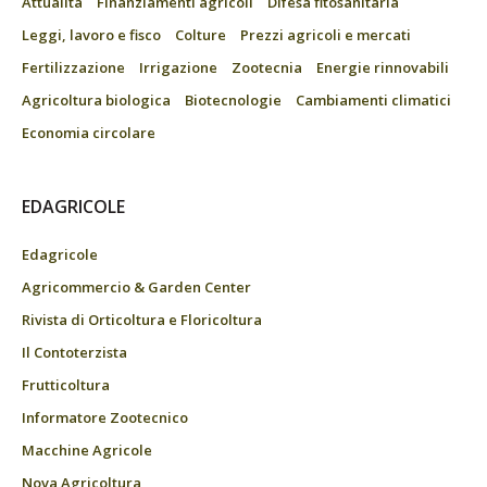
Attualità
Finanziamenti agricoli
Difesa fitosanitaria
Leggi, lavoro e fisco
Colture
Prezzi agricoli e mercati
Fertilizzazione
Irrigazione
Zootecnia
Energie rinnovabili
Agricoltura biologica
Biotecnologie
Cambiamenti climatici
Economia circolare
EDAGRICOLE
Edagricole
Agricommercio & Garden Center
Rivista di Orticoltura e Floricoltura
Il Contoterzista
Frutticoltura
Informatore Zootecnico
Macchine Agricole
Nova Agricoltura