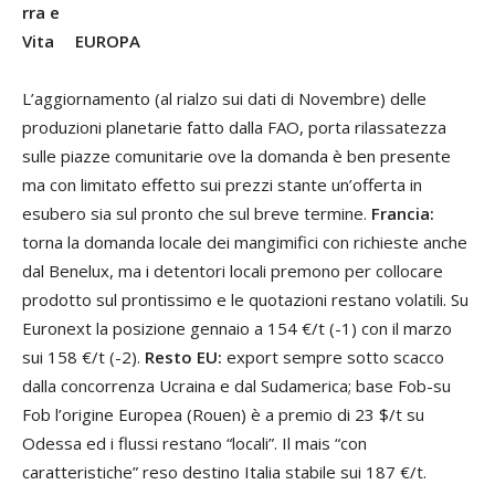
EUROPA
L’aggiornamento (al rialzo sui dati di Novembre) delle
produzioni planetarie fatto dalla FAO, porta rilassatezza
sulle piazze comunitarie ove la domanda è ben presente
ma con limitato effetto sui prezzi stante un’offerta in
esubero sia sul pronto che sul breve termine.
Francia:
torna la domanda locale dei mangimifici con richieste anche
dal Benelux, ma i detentori locali premono per collocare
prodotto sul prontissimo e le quotazioni restano volatili. Su
Euronext la posizione gennaio a 154 €/t (-1) con il marzo
sui 158 €/t (-2).
Resto EU:
export sempre sotto scacco
dalla concorrenza Ucraina e dal Sudamerica; base Fob-su
Fob l’origine Europea (Rouen) è a premio di 23 $/t su
Odessa ed i flussi restano “locali”. Il mais “con
caratteristiche” reso destino Italia stabile sui 187 €/t.