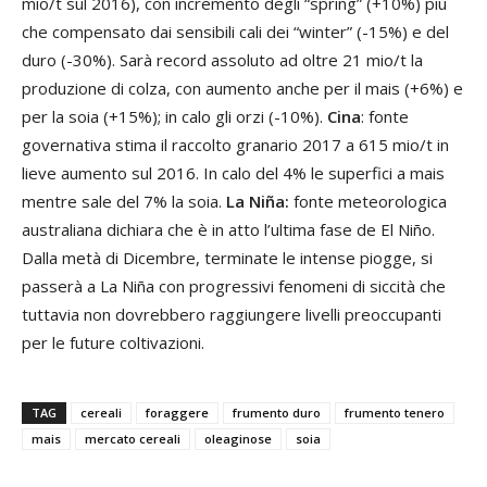
mio/t sul 2016), con incremento degli “spring” (+10%) più
che compensato dai sensibili cali dei “winter” (-15%) e del
duro (-30%). Sarà record assoluto ad oltre 21 mio/t la
produzione di colza, con aumento anche per il mais (+6%) e
per la soia (+15%); in calo gli orzi (-10%).
Cina
: fonte
governativa stima il raccolto granario 2017 a 615 mio/t in
lieve aumento sul 2016. In calo del 4% le superfici a mais
mentre sale del 7% la soia.
La Niña:
fonte meteorologica
australiana dichiara che è in atto l’ultima fase de El Niño.
Dalla metà di Dicembre, terminate le intense piogge, si
passerà a La Niña con progressivi fenomeni di siccità che
tuttavia non dovrebbero raggiungere livelli preoccupanti
per le future coltivazioni.
TAG
cereali
foraggere
frumento duro
frumento tenero
mais
mercato cereali
oleaginose
soia