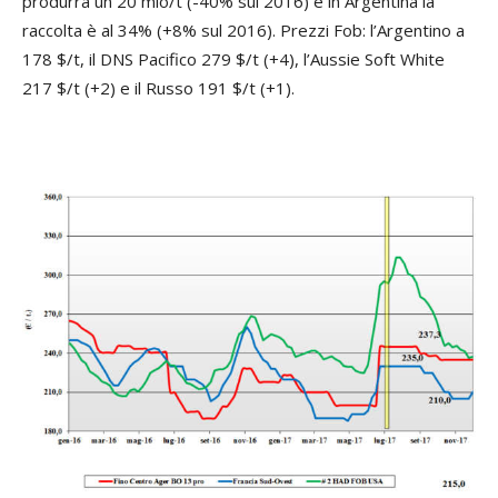
produrrà un 20 mio/t (-40% sul 2016) e in Argentina la
raccolta è al 34% (+8% sul 2016). Prezzi Fob: l’Argentino a
178 $/t, il DNS Pacifico 279 $/t (+4), l’Aussie Soft White
217 $/t (+2) e il Russo 191 $/t (+1).