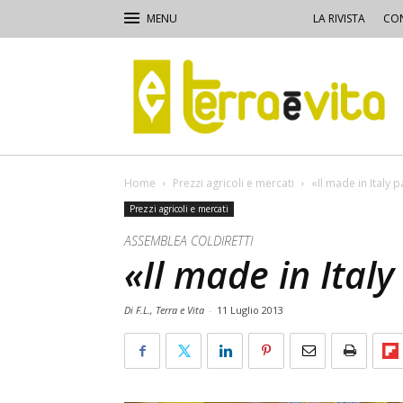
LA RIVISTA
CON
Terra
e
Vita
Home
Prezzi agricoli e mercati
«Il made in Italy p
Prezzi agricoli e mercati
ASSEMBLEA COLDIRETTI
«Il made in Italy
Di F.L., Terra e Vita
-
11 Luglio 2013