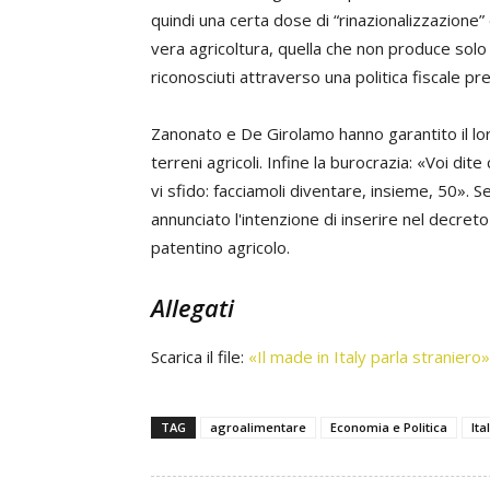
quindi una certa dose di “rinazionalizzazione”
vera agricoltura, quella che non produce sol
riconosciuti attraverso una politica fiscale pr
Zanonato e De Girolamo hanno garantito il lo
terreni agricoli. Infine la burocrazia: «Voi dit
vi sfido: facciamoli diventare, insieme, 50». S
annunciato l'intenzione di inserire nel decre
patentino agricolo.
Allegati
Scarica il file:
«Il made in Italy parla straniero»
TAG
agroalimentare
Economia e Politica
Ita