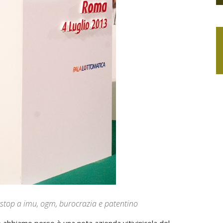
 stop a imu, ogm, burocrazia e patentino