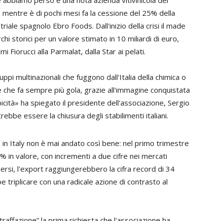
 abbiamo perso è una nota azienda vitivinicola del
, mentre è di pochi mesi fa la cessione del 25% della
riale spagnolo Ebro Foods. Dall'inizio della crisi il made
hi storici per un valore stimato in 10 miliardi di euro,
 Fiorucci alla Parmalat, dalla Star ai pelati.
uppi multinazionali che fuggono dall'Italia della chimica o
 che fa sempre più gola, grazie all'immagine conquistata
tipicità» ha spiegato il presidente dell'associazione,
Sergio
ebbe essere la chiusura degli stabilimenti italiani.
 in Italy non è mai andato così bene: nel primo trimestre
% in valore, con incrementi a due cifre nei mercati
si, l'export raggiungerebbero la cifra record di 34
be triplicare con una radicale azione di contrasto al
traffazione” la prima richiesta che l'associazione ha