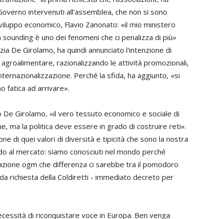
Governo intervenuti all'assemblea, che non si sono
 Sviluppo economico,
Flavio Zanonato: «
il mio ministero
an sounding è uno dei fenomeni che ci penalizza di più»
zia De Girolamo
, ha quindi annunciato l'intenzione di
 agroalimentare, razionalizzando le attività promozionali,
nternazionalizzazione. Perché la sfida, ha aggiunto, «si
o fatica ad arrivare».
tro De Girolamo, «il vero tessuto economico e sociale di
 ma la politica deve essere in grado di costruire reti».
e di quei valori di diversità e tipicità che sono la nostra
ardo al mercato: siamo conosciuti nel mondo perché
ivazione ogm che differenza ci sarebbe tra il pomodoro
nda richiesta della Coldiretti - immediato decreto per
 necessità di riconquistare voce in Europa. Ben venga