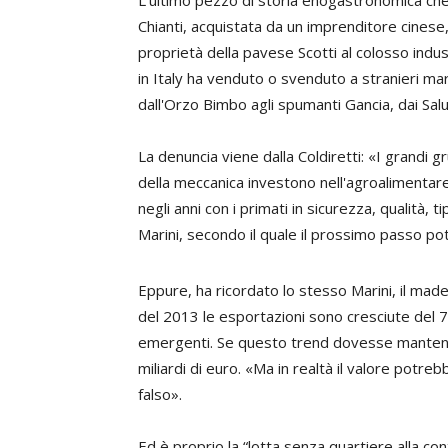
L'ultimo pezzo di storia enogastronomica che
Chianti, acquistata da un imprenditore cinese
proprietà della pavese Scotti al colosso indust
in Italy ha venduto o svenduto a stranieri marc
dall'Orzo Bimbo agli spumanti Gancia, dai Salumi
La denuncia viene dalla Coldiretti: «I grandi gr
della meccanica investono nell'agroalimentare
negli anni con i primati in sicurezza, qualità, 
Marini
, secondo il quale il prossimo passo potr
Eppure, ha ricordato lo stesso Marini, il made
del 2013 le esportazioni sono cresciute del 7
emergenti. Se questo trend dovesse mantener
miliardi di euro. «Ma in realtà il valore potreb
falso».
Ed è proprio la “lotta senza quartiere alla con