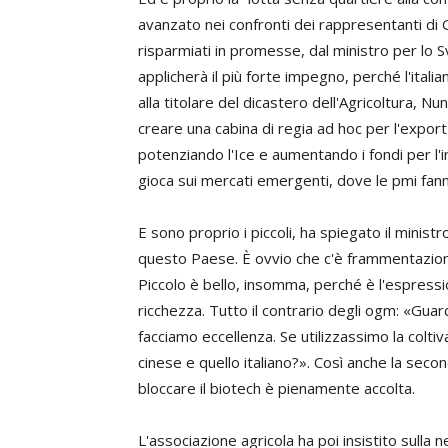
avanzato nei confronti dei rappresentanti di 
risparmiati in promesse, dal ministro per lo
applicherà il più forte impegno, perché l'itali
alla titolare del dicastero dell'Agricoltura,
Nun
creare una cabina di regia
ad hoc
per l'export
potenziando l'Ice e aumentando i fondi per l'i
gioca sui mercati emergenti, dove le pmi fann
E sono proprio i piccoli, ha spiegato il minis
questo Paese. È ovvio che c'è frammentazione,
Piccolo è bello, insomma, perché è l'espression
ricchezza. Tutto il contrario degli ogm: «Gu
facciamo eccellenza. Se utilizzassimo la colt
cinese e quello italiano?». Così anche la seco
bloccare il biotech è pienamente accolta.
L'associazione agricola ha poi insistito sulla