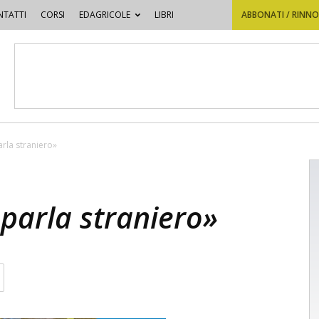
TATTI
CORSI
EDAGRICOLE
LIBRI
ABBONATI / RINN
arla straniero»
 parla straniero»