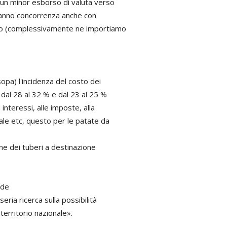
 un minor esborso di valuta verso
 fanno concorrenza anche con
umo (complessivamente ne importiamo
sopa) l'incidenza del costo dei
 dal 28 al 32 % e dal 23 al 25 %
 interessi, alle imposte, alla
tale etc, questo per le patate da
ne dei tuberi a destinazione
ude
eria ricerca sulla possibilità
territorio nazionale».