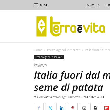
LA RIVISTA
CON
Terra
e
Vita
Home
Prezzi agricoli e mercati
Italia fuori dal m
Prezzi agricoli e mercati
SEMENTI
Italia fuori dal 
seme di patata
Di Elena Astrua Testori, AgriCommercio
-
26 Febbraio 2013