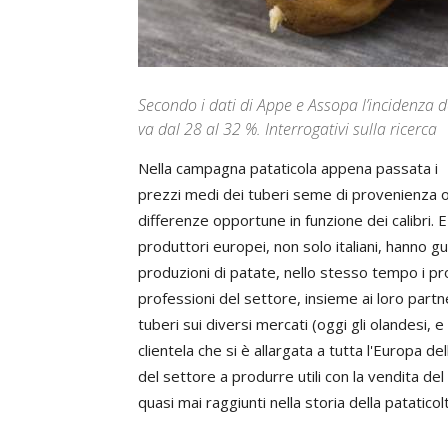
Secondo i dati di Appe e Assopa l’incidenza de
va dal 28 al 32 %. Interrogativi sulla ricerca
Nella campagna pataticola appena passata i
prezzi medi dei tuberi seme di provenienza o
differenze opportune in funzione dei calibri. 
produttori europei, non solo italiani, hanno 
produzioni di patate, nello stesso tempo i pr
professioni del settore, insieme ai loro partner
tuberi sui diversi mercati (oggi gli olandesi, 
clientela che si è allargata a tutta l'Europa dell
del settore a produrre utili con la vendita del
quasi mai raggiunti nella storia della patatico