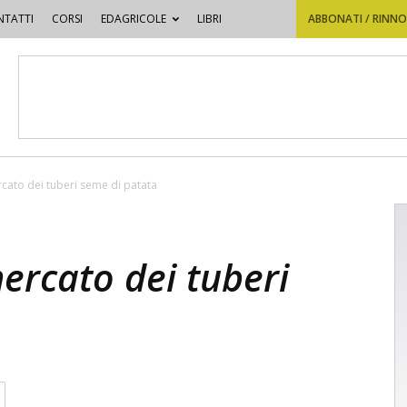
TATTI
CORSI
EDAGRICOLE
LIBRI
ABBONATI / RINN
ercato dei tuberi seme di patata
mercato dei tuberi