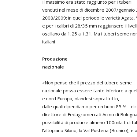
Il massimo era stato raggiunto per i tuberi
venduti nel mese di dicembre 2007/gennaio 
2008/2009; in quel periodo le varietà Agata, V
e per i calibri di 28/35 mm raggiunsero il live
oscillano da 1,25 a 1,31. Ma i tuberi seme non
italiani
Produzione
nazionale
«Non penso che il prezzo del tubero seme
nazionale possa essere tanto inferiore a quel
e nord Europa, olandesi soprattutto,
dalle quali dipendiamo per un buon 85 % - di
direttore di Fedagromercati Acmo di Bologna 
possibilità di produrre almeno 100mila t di tu
l'altopiano Silano, la Val Pusteria (Brunico), 