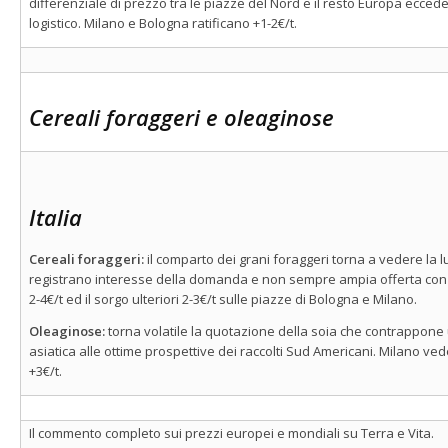
differenziale di prezzo tra le piazze del Nord e il resto Europa ecced
logistico. Milano e Bologna ratificano +1-2€/t.
Cereali foraggeri e oleaginose
Italia
Cereali foraggeri:
il comparto dei grani foraggeri torna a vedere la l
registrano interesse della domanda e non sempre ampia offerta con il
2-4€/t ed il sorgo ulteriori 2-3€/t sulle piazze di Bologna e Milano.
Oleaginose:
torna volatile la quotazione della soia che contrappo
asiatica alle ottime prospettive dei raccolti Sud Americani. Milano ved
+3€/t.
Il commento completo sui prezzi europei e mondiali su Terra e Vita.