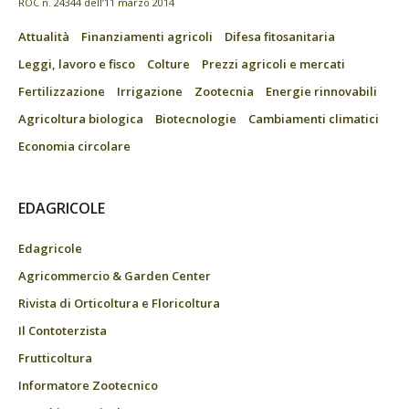
ROC n. 24344 dell’11 marzo 2014
Attualità
Finanziamenti agricoli
Difesa fitosanitaria
Leggi, lavoro e fisco
Colture
Prezzi agricoli e mercati
Fertilizzazione
Irrigazione
Zootecnia
Energie rinnovabili
Agricoltura biologica
Biotecnologie
Cambiamenti climatici
Economia circolare
EDAGRICOLE
Edagricole
Agricommercio & Garden Center
Rivista di Orticoltura e Floricoltura
Il Contoterzista
Frutticoltura
Informatore Zootecnico