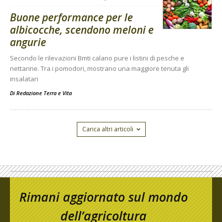
Buone performance per le
albicocche, scendono meloni e
angurie
Secondo le rilevazioni Bmti calano pure i listini di pesche e
nettarine. Tra i pomodori, mostrano una maggiore tenuta gli
insalatari
Di
Redazione Terra e Vita
Carica altri articoli
Rimani aggiornato sul mondo
dell’agricoltura