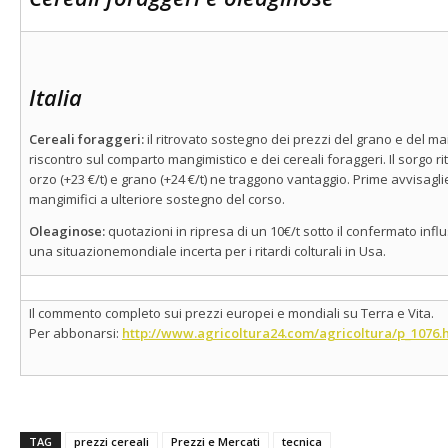
Italia
Cereali foraggeri:
il ritrovato sostegno dei prezzi del grano e del 
riscontro sul comparto mangimistico e dei cereali foraggeri. Il sorgo r
orzo (+23 €/t) e grano (+24 €/t) ne traggono vantaggio. Prime avvisagli
mangimifici a ulteriore sostegno del corso.
Oleaginose:
quotazioni in ripresa di un 10€/t sotto il confermato infl
una situazionemondiale incerta per i ritardi colturali in Usa.
Il commento completo sui prezzi europei e mondiali su Terra e Vita.
Per abbonarsi:
http://www.agricoltura24.com/agricoltura/p_1076.
TAG
prezzi cereali
Prezzi e Mercati
tecnica