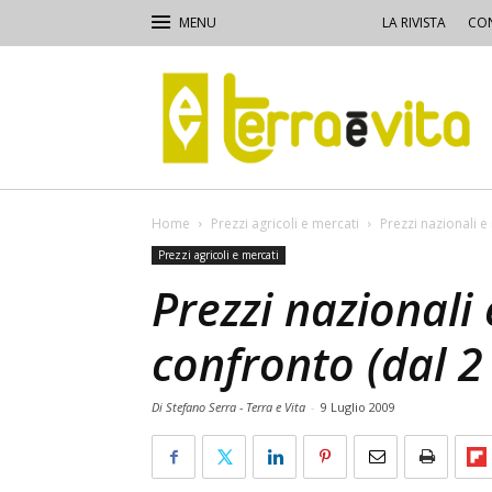
LA RIVISTA
CON
Terra
e
Vita
Home
Prezzi agricoli e mercati
Prezzi nazionali e 
Prezzi agricoli e mercati
Prezzi nazionali
confronto (dal 2 
Di Stefano Serra - Terra e Vita
-
9 Luglio 2009