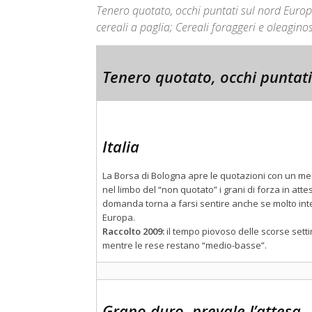
Tenero quotato, occhi puntati sul nord Europ
cereali a paglia; Cereali foraggeri e oleagino
Tenero quotato, occhi puntat
Italia
La Borsa di Bologna apre le quotazioni con un meno
nel limbo del “non quotato” i grani di forza in att
domanda torna a farsi sentire anche se molto inte
Europa.
Raccolto 2009:
il tempo piovoso delle scorse set
mentre le rese restano “medio-basse”.
Grano duro, prevale l’attesa