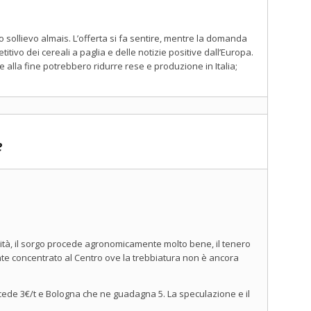
 sollievo almais. L’offerta si fa sentire, mentre la domanda
tivo dei cereali a paglia e delle notizie positive dall’Europa.
alla fine potrebbero ridurre rese e produzione in Italia;
e
alità, il sorgo procede agronomicamente molto bene, il tenero
te concentrato al Centro ove la trebbiatura non è ancora
cede 3€/t e Bologna che ne guadagna 5. La speculazione e il