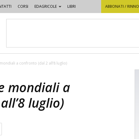
TATTI
CORSI
EDAGRICOLE
LIBRI
ABBONATI / RINN
mondiali a confronto (dal 2 all’8 luglio)
 e mondiali a
all’8 luglio)