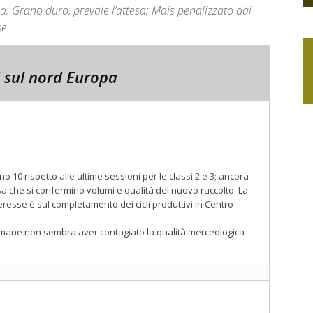
a; Grano duro, prevale l’attesa; Mais penalizzato dai
se
i sul nord Europa
 10 rispetto alle ultime sessioni per le classi 2 e 3; ancora
esa che si confermino volumi e qualità del nuovo raccolto. La
resse è sul completamento dei cicli produttivi in Centro
timane non sembra aver contagiato la qualità merceologica