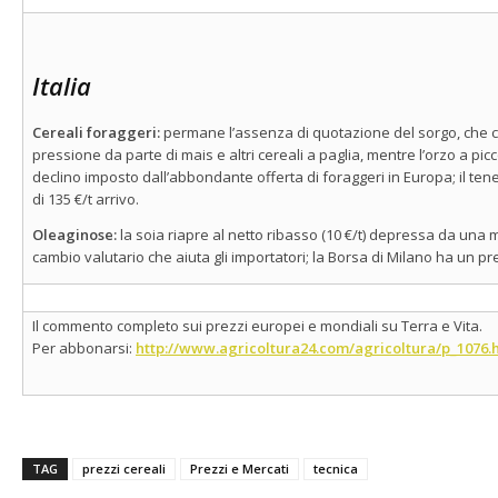
Italia
Cereali foraggeri:
permane l’assenza di quotazione del sorgo, che 
pressione da parte di mais e altri cereali a paglia, mentre l’orzo a pic
declino imposto dall’abbondante offerta di foraggeri in Europa; il 
di 135 €/t arrivo.
Oleaginose:
la soia riapre al netto ribasso (10 €/t) depressa da una 
cambio valutario che aiuta gli importatori; la Borsa di Milano ha un p
Il commento completo sui prezzi europei e mondiali su Terra e Vita.
Per abbonarsi:
http://www.agricoltura24.com/agricoltura/p_1076.
TAG
prezzi cereali
Prezzi e Mercati
tecnica