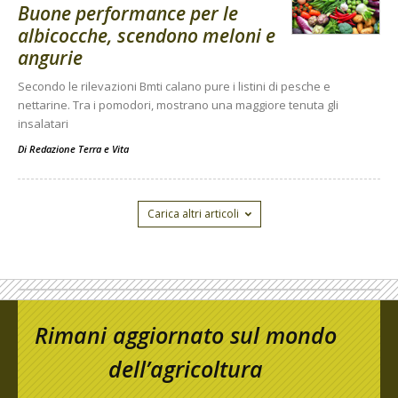
Buone performance per le
albicocche, scendono meloni e
angurie
Secondo le rilevazioni Bmti calano pure i listini di pesche e
nettarine. Tra i pomodori, mostrano una maggiore tenuta gli
insalatari
Di
Redazione Terra e Vita
Carica altri articoli
Rimani aggiornato sul mondo
dell’agricoltura