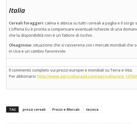
Italia
Cereali foraggeri:
calma e attesa su tutti i cereali a paglia e il sorg
L’offerta Eu è pronta a compensare eventuali richieste di una domand
che la disponibilità non è un fattore di rischio.
Oleaginose:
situazione che si rasserena con i mercati mondiali che s
in Usa e un cambio favorevole.
Il commento completo sui prezzi europei e mondiali su Terra e Vita.
Per abbonarsi:
http://www.agricoltura24.com/agricoltura/p_1076.
TAG
prezzi cereali
Prezzi e Mercati
tecnica