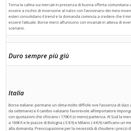
Torna la calma sui mercati in presenza di buona offerta comunitaria
essere a rischio di inversione al rialzo con l’avvicinarsi dei mesi inver
esteri consolidano il trend e la domanda comincia a credere che il m
essere l’attuale. Borse merci all’unisono con invariati in attesa di eve
scenario.
Duro sempre più giù
Italia
Borse italiane: permane un clima molto difficile ove l’assenza di dazi a
da settimane) e il cambio valutario favorevole all’importatore impongo
con quotazioni che sfiorano i 170€/t (o meno) partenza. Al Sud la mer
a 160€/t e le piazze di Bologna (-5 €/t) e Milano (-4 €/t) ratificano un
alla domanda. Preoccupazione per la necessità di chiudere i prezzi de