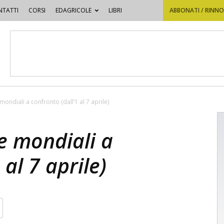
TATTI
CORSI
EDAGRICOLE
LIBRI
ABBONATI / RINN
mondiali a confronto (dall’1 al 7 aprile)
 e mondiali a
 al 7 aprile)