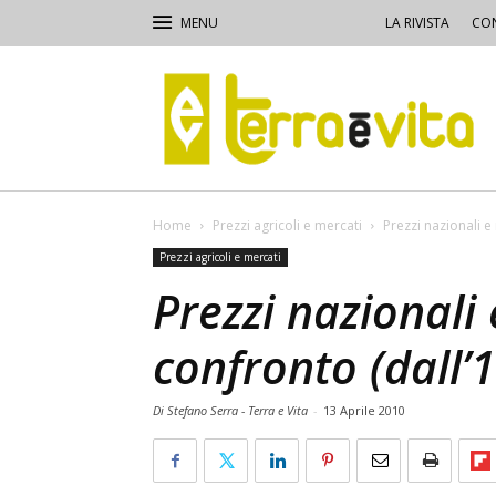
LA RIVISTA
CON
Terra
e
Vita
Home
Prezzi agricoli e mercati
Prezzi nazionali e 
Prezzi agricoli e mercati
Prezzi nazionali
confronto (dall’1
Di Stefano Serra - Terra e Vita
-
13 Aprile 2010