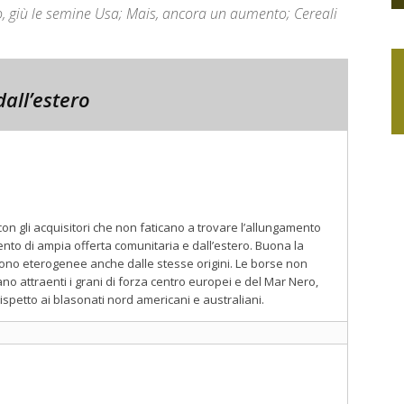
o, giù le semine Usa; Mais, ancora un aumento; Cereali
all’estero
con gli acquisitori che non faticano a trovare l’allungamento
to di ampia offerta comunitaria e dall’estero. Buona la
e sono eterogenee anche dalle stesse origini. Le borse non
o attraenti i grani di forza centro europei e del Mar Nero,
spetto ai blasonati nord americani e australiani.