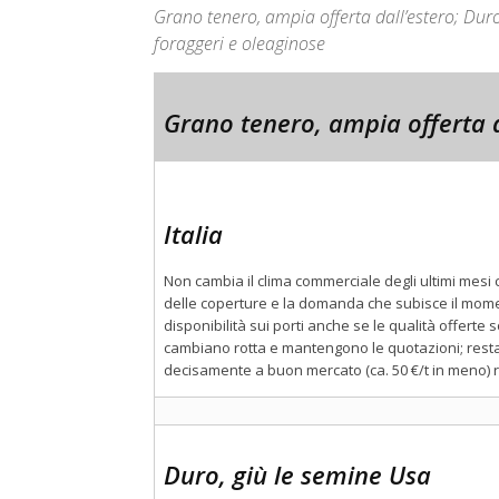
Grano tenero, ampia offerta dall’estero; Dur
foraggeri e oleaginose
Grano tenero, ampia offerta d
Italia
Non cambia il clima commerciale degli ultimi mesi 
delle coperture e la domanda che subisce il momen
disponibilità sui porti anche se le qualità offert
cambiano rotta e mantengono le quotazioni; restan
decisamente a buon mercato (ca. 50 €/t in meno) ri
Duro, giù le semine Usa