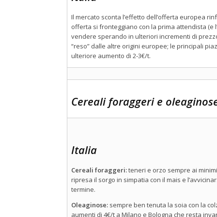
Il mercato sconta l’effetto dell’offerta europea 
offerta si fronteggiano con la prima attendista (e l
vendere sperando in ulteriori incrementi di prezzo.
“reso” dalle altre origini europee; le principali pi
ulteriore aumento di 2-3€/t.
Cereali foraggeri e oleaginos
Italia
Cereali foraggeri:
teneri e orzo sempre ai minimi
ripresa il sorgo in simpatia con il mais e l’avvicina
termine.
Oleaginose:
sempre ben tenuta la soia con la colza
aumenti di 4€/t a Milano e Bologna che resta invar