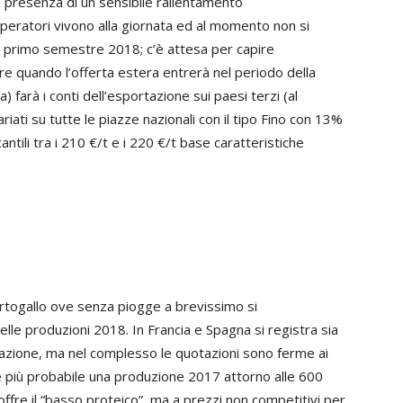
in presenza di un sensibile rallentamento
operatori vivono alla giornata ed al momento non si
sul primo semestre 2018; c’è attesa per capire
re quando l’offerta estera entrerà nel periodo della
sa) farà i conti dell’esportazione sui paesi terzi (al
iati su tutte le piazze nazionali con il tipo Fino con 13%
tili tra i 210 €/t e i 220 €/t base caratteristiche
ortogallo ove senza piogge a brevissimo si
delle produzioni 2018. In Francia e Spagna si registra sia
tazione, ma nel complesso le quotazioni sono ferme ai
più probabile una produzione 2017 attorno alle 600
offre il “basso proteico”, ma a prezzi non competitivi per