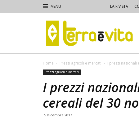
LA RIVISTA
CO
Terra
e
Vita
Home
Prezzi agricoli e mercati
I prezzi nazionali
Prezzi agricoli e mercati
I prezzi nazional
cereali del 30 
5 Dicembre 2017