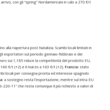
t arrivo, con gli “spring” Nordamericani in calo a 270 €/t
o alla riapertura post Natalizia. Scambi locali limitati in
i esportatori sul periodo gennaio-febbraio e dei
’euro sui 1,185 riduce la competitività del prodotto EU,
a 160 €/t (+2) e il marzo a 163 €/t (+2).
Francia:
stato
ambi locali per consegna pronta ed interesse spagnolo
a:
a sostegno resta l’esportazione, mentre sul intra-EU
76-220-11” che resta comunque il più richiesto a valori di