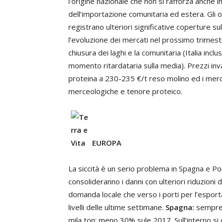
l’origine nazionale che non si rafforza anche 
dell’importazione comunitaria ed estera. Gli 
registrano ulteriori significative coperture 
l’evoluzione dei mercati nel prossimo trimest
chiusura dei laghi e la comunitaria (Italia inclu
momento ritardataria sulla media). Prezzi invar
proteina a 230-235 €/t reso molino ed i mercan
merceologiche e tenore proteico.
EUROPA
La siccità è un serio problema in Spagna e P
consolideranno i danni con ulteriori riduzioni 
domanda locale che verso i porti per l’espor
livelli delle ultime settimane.
Spagna:
sempre 
mila ton: meno 30% sule 2017. Sull’interno si 