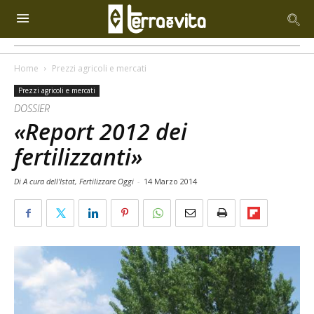
Home
Prezzi agricoli e mercati
Prezzi agricoli e mercati
DOSSIER
«Report 2012 dei
fertilizzanti»
Di A cura dell'Istat, Fertilizzare Oggi
-
14 Marzo 2014