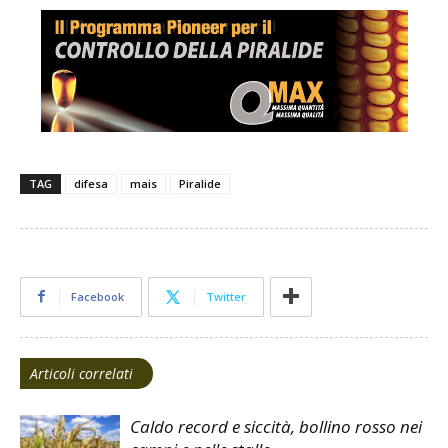
TAG
difesa
mais
Piralide
Facebook
Twitter
Articoli correlati
Caldo record e siccità, bollino rosso nei