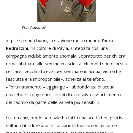
Se,
ten
ra
chi
Piero Pedrazzini
co
un
«I prezzi sono buoni, la stagione molto meno».
Piero
man
Pedrazzini
, risicoltore di Pavia, sintetizza così una
l’e
campagna indubbiamente anomala. Soprattutto per chi era
ormai abituato alle semine in asciutta. «In molti sono corsi a
La
cercare i vecchi attrezzi per seminare in acqua, visto che
pa
l’asciutta era improponibile», scherza al telefono.
asc
«Fortunatamente – aggiunge – l’abbondanza di acqua
l’
dovrebbe scongiurare i rischi di eccessivo assorbimento
pac
del cadmio da parte delle varietà più sensibili».
ma
Co
Lui, da anni, per le se risaie ha fatto una scelta ben precisa:
al 
soltanto ibridi. «Sono risi di varietà Indica, con un seme
mo