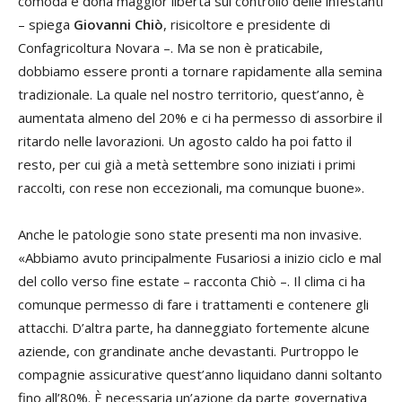
comoda e dona maggior libertà sul controllo delle infestanti
– spiega
Giovanni Chiò
, risicoltore e presidente di
Confagricoltura Novara –. Ma se non è praticabile,
dobbiamo essere pronti a tornare rapidamente alla semina
tradizionale. La quale nel nostro territorio, quest’anno, è
aumentata almeno del 20% e ci ha permesso di assorbire il
ritardo nelle lavorazioni. Un agosto caldo ha poi fatto il
resto, per cui già a metà settembre sono iniziati i primi
raccolti, con rese non eccezionali, ma comunque buone».
Anche le patologie sono state presenti ma non invasive.
«Abbiamo avuto principalmente Fusariosi a inizio ciclo e mal
del collo verso fine estate – racconta Chiò –. Il clima ci ha
comunque permesso di fare i trattamenti e contenere gli
attacchi. D’altra parte, ha danneggiato fortemente alcune
aziende, con grandinate anche devastanti. Purtroppo le
compagnie assicurative quest’anno liquidano danni soltanto
fino all’80%. È necessaria un’azione da parte governativa