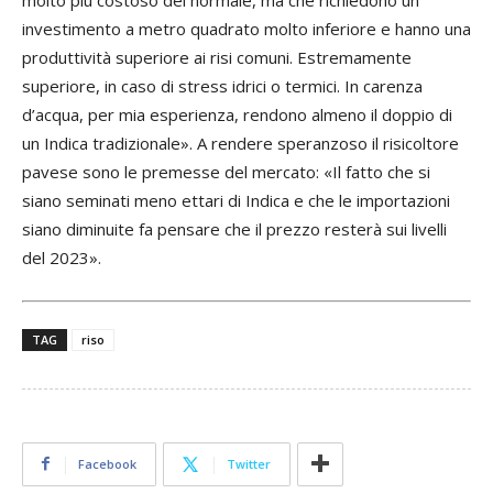
molto più costoso del normale, ma che richiedono un
sp
investimento a metro quadrato molto inferiore e hanno una
be
produttività superiore ai risi comuni. Estremamente
ma
superiore, in caso di stress idrici o termici. In carenza
pr
d’acqua, per mia esperienza, rendono almeno il doppio di
un Indica tradizionale». A rendere speranzoso il risicoltore
pavese sono le premesse del mercato: «Il fatto che si
siano seminati meno ettari di Indica e che le importazioni
siano diminuite fa pensare che il prezzo resterà sui livelli
del 2023».
Prev
Next
TAG
riso
Facebook
Twitter