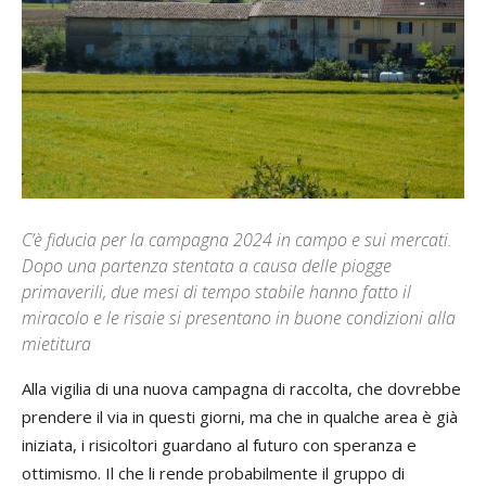
C’è fiducia per la campagna 2024 in campo e sui mercati.
Dopo una partenza stentata a causa delle piogge
primaverili, due mesi di tempo stabile hanno fatto il
miracolo e le risaie si presentano in buone condizioni alla
mietitura
Alla vigilia di una nuova campagna di raccolta, che dovrebbe
prendere il via in questi giorni, ma che in qualche area è già
iniziata, i risicoltori guardano al futuro con speranza e
ottimismo. Il che li rende probabilmente il gruppo di