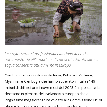
Le organizzazioni professionali plaudono al no del
parlamento Ue all'import con livelli di triciclazolo oltre la
soglia consentita attualmente in Europa
Con le importazioni di riso da India, Pakistan, Vietnam,
Myanmar e Cambogia che hanno superato in Italia i 149
milioni di chili nei primi nove mesi del 2023 è importante la
decisione in plenaria del Parlamento europeo che a
larghissima maggioranza ha chiesto alla Commissione Ue di
ritirare la proposta su aumento limiti triciclazolo, un