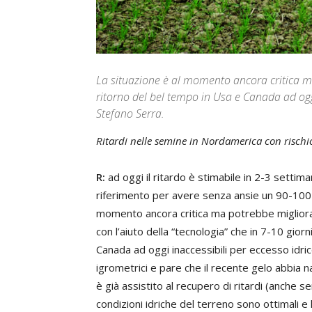
La situazione è al momento ancora critica ma
ritorno del bel tempo in Usa e Canada ad oggi 
Stefano Serra.
Ritardi nelle semine in Nordamerica con rischio 
R:
ad oggi il ritardo è stimabile in 2-3 settima
riferimento per avere senza ansie un 90-100 gi
momento ancora critica ma potrebbe migliorar
con l’aiuto della “tecnologia” che in 7-10 gio
Canada ad oggi inaccessibili per eccesso idri
igrometrici e pare che il recente gelo abbia n
è già assistito al recupero di ritardi (anche 
condizioni idriche del terreno sono ottimali 