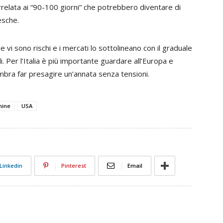
orrelata ai “90-100 giorni” che potrebbero diventare di
esche.
i sono rischi e i mercati lo sottolineano con il graduale
i. Per l’Italia è più importante guardare all’Europa e
embra far presagire un’annata senza tensioni.
mine
USA
Linkedin
Pinterest
Email