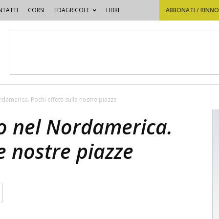
TATTI
CORSI
EDAGRICOLE
LIBRI
ABBONATI / RINN
damerica. Pochi effetti sulle nostre piazze
do nel Nordamerica.
le nostre piazze