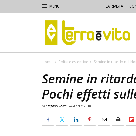
LA RIVISTA
CON
Terra
e
Vita
Home
Colture estensive
Semine in ritardo nel Nor
Semine in ritar
Pochi effetti sul
Di
Stefano Serra
24 Aprile 2018