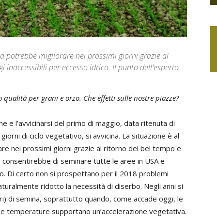
 potrebbe migliorare nei prossimi giorni grazie al
inaccessibili per eccesso idrico. Il punto dell'esperto
qualità per grani e orzo. Che effetti sulle nostre piazze?
ne e l’avvicinarsi del primo di maggio, data ritenuta di
orni di ciclo vegetativo, si avvicina. La situazione è al
e nei prossimi giorni grazie al ritorno del bel tempo e
rni consentirebbe di seminare tutte le aree in USA e
co. Di certo non si prospettano per il 2018 problemi
aturalmente ridotto la necessità di diserbo. Negli anni si
seri) di semina, soprattutto quando, come accade oggi, le
e le temperature supportano un’accelerazione vegetativa.