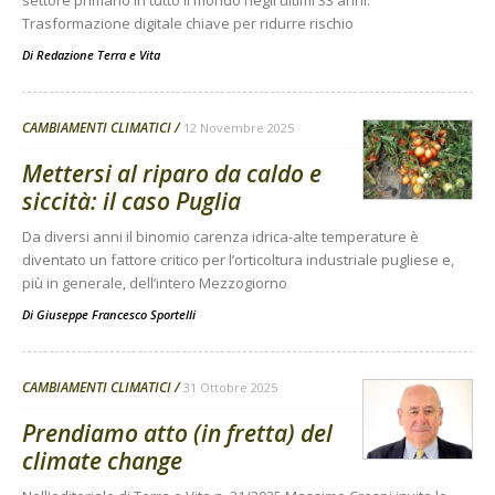
settore primario in tutto il mondo negli ultimi 33 anni.
Trasformazione digitale chiave per ridurre rischio
Di
Redazione Terra e Vita
CAMBIAMENTI CLIMATICI
12 Novembre 2025
Mettersi al riparo da caldo e
siccità: il caso Puglia
Da diversi anni il binomio carenza idrica-alte temperature è
diventato un fattore critico per l’orticoltura industriale pugliese e,
più in generale, dell’intero Mezzogiorno
Di
Giuseppe Francesco Sportelli
CAMBIAMENTI CLIMATICI
31 Ottobre 2025
Prendiamo atto (in fretta) del
climate change