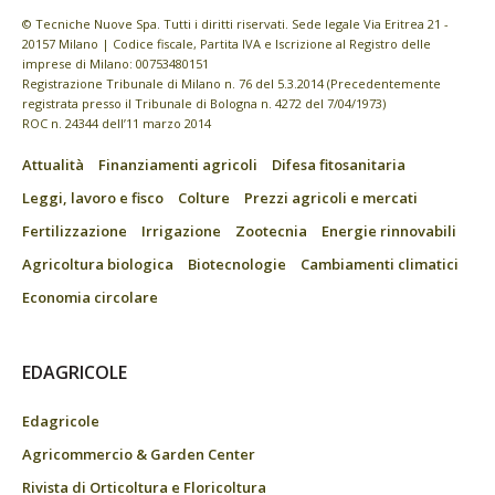
© Tecniche Nuove Spa. Tutti i diritti riservati. Sede legale Via Eritrea 21 -
20157 Milano | Codice fiscale, Partita IVA e Iscrizione al Registro delle
imprese di Milano: 00753480151
Registrazione Tribunale di Milano n. 76 del 5.3.2014 (Precedentemente
registrata presso il Tribunale di Bologna n. 4272 del 7/04/1973)
ROC n. 24344 dell’11 marzo 2014
Attualità
Finanziamenti agricoli
Difesa fitosanitaria
Leggi, lavoro e fisco
Colture
Prezzi agricoli e mercati
Fertilizzazione
Irrigazione
Zootecnia
Energie rinnovabili
Agricoltura biologica
Biotecnologie
Cambiamenti climatici
Economia circolare
EDAGRICOLE
Edagricole
Agricommercio & Garden Center
Rivista di Orticoltura e Floricoltura