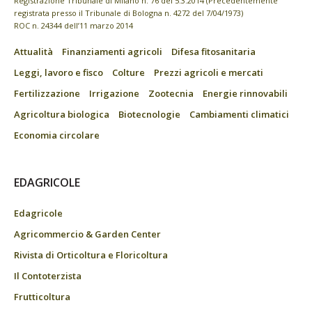
Registrazione Tribunale di Milano n. 76 del 5.3.2014 (Precedentemente
registrata presso il Tribunale di Bologna n. 4272 del 7/04/1973)
ROC n. 24344 dell’11 marzo 2014
Attualità
Finanziamenti agricoli
Difesa fitosanitaria
Leggi, lavoro e fisco
Colture
Prezzi agricoli e mercati
Fertilizzazione
Irrigazione
Zootecnia
Energie rinnovabili
Agricoltura biologica
Biotecnologie
Cambiamenti climatici
Economia circolare
EDAGRICOLE
Edagricole
Agricommercio & Garden Center
Rivista di Orticoltura e Floricoltura
Il Contoterzista
Frutticoltura