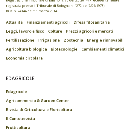
Registrazione Tribunale di Milano n. 76 del 5.3.2014 (Precedentemente
registrata presso il Tribunale di Bologna n. 4272 del 7/04/1973)
ROC n. 24344 dell’11 marzo 2014
Attualità
Finanziamenti agricoli
Difesa fitosanitaria
Leggi, lavoro e fisco
Colture
Prezzi agricoli e mercati
Fertilizzazione
Irrigazione
Zootecnia
Energie rinnovabili
Agricoltura biologica
Biotecnologie
Cambiamenti climatici
Economia circolare
EDAGRICOLE
Edagricole
Agricommercio & Garden Center
Rivista di Orticoltura e Floricoltura
Il Contoterzista
Frutticoltura