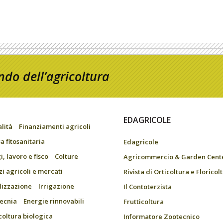
do dell’agricoltura
EDAGRICOLE
alità
Finanziamenti agricoli
a fitosanitaria
Edagricole
, lavoro e fisco
Colture
Agricommercio & Garden Cent
zi agricoli e mercati
Rivista di Orticoltura e Floricol
ilizzazione
Irrigazione
Il Contoterzista
ecnia
Energie rinnovabili
Frutticoltura
coltura biologica
Informatore Zootecnico