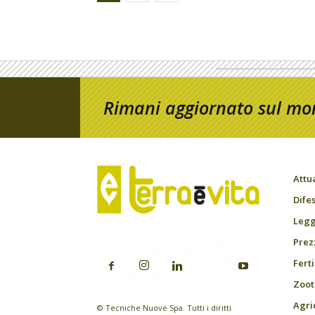
Rimani aggiornato sul mon
Attu
Difes
Leggi
Prez
Fert
Zoot
Agri
© Tecniche Nuove Spa. Tutti i diritti