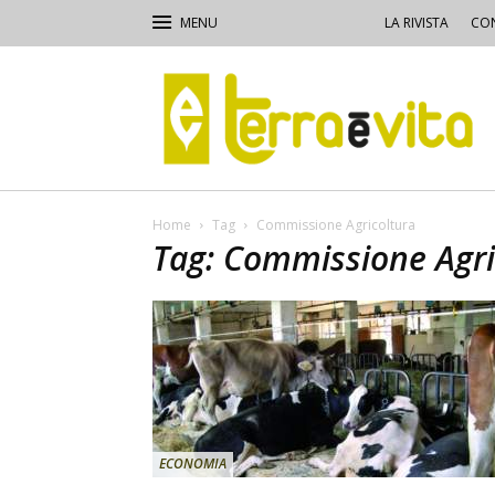
LA RIVISTA
CON
Terra
e
Vita
Home
Tag
Commissione Agricoltura
Tag: Commissione Agri
ECONOMIA