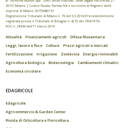
© Tecniche Nuove Spa. Tutti i diritti riservati. Sede legale Via Eritrea 21 -
20157 Milano | Codice fiscale, Partita IVA e Iscrizione al Registro delle
imprese di Milano: 00753480151
Registrazione Tribunale di Milano n. 76 del 5.3.2014 (Precedentemente
registrata presso il Tribunale di Bologna n. 4272 del 7/04/1973)
ROC n. 24344 dell’11 marzo 2014
Attualità
Finanziamenti agricoli
Difesa fitosanitaria
Leggi, lavoro e fisco
Colture
Prezzi agricoli e mercati
Fertilizzazione
Irrigazione
Zootecnia
Energie rinnovabili
Agricoltura biologica
Biotecnologie
Cambiamenti climatici
Economia circolare
EDAGRICOLE
Edagricole
Agricommercio & Garden Center
Rivista di Orticoltura e Floricoltura