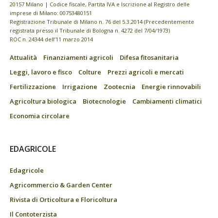
20157 Milano | Codice fiscale, Partita IVA e Iscrizione al Registro delle
imprese di Milano: 00753480151
Registrazione Tribunale di Milano n. 76 del 5.3.2014 (Precedentemente
registrata presso il Tribunale di Bologna n. 4272 del 7/04/1973)
ROC n. 24344 dell’11 marzo 2014
Attualità
Finanziamenti agricoli
Difesa fitosanitaria
Leggi, lavoro e fisco
Colture
Prezzi agricoli e mercati
Fertilizzazione
Irrigazione
Zootecnia
Energie rinnovabili
Agricoltura biologica
Biotecnologie
Cambiamenti climatici
Economia circolare
EDAGRICOLE
Edagricole
Agricommercio & Garden Center
Rivista di Orticoltura e Floricoltura
Il Contoterzista