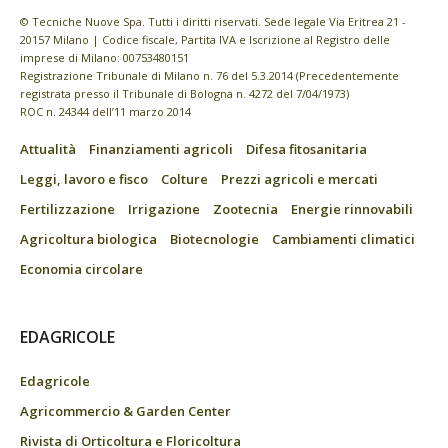
© Tecniche Nuove Spa. Tutti i diritti riservati. Sede legale Via Eritrea 21 -
20157 Milano | Codice fiscale, Partita IVA e Iscrizione al Registro delle
imprese di Milano: 00753480151
Registrazione Tribunale di Milano n. 76 del 5.3.2014 (Precedentemente
registrata presso il Tribunale di Bologna n. 4272 del 7/04/1973)
ROC n. 24344 dell’11 marzo 2014
Attualità
Finanziamenti agricoli
Difesa fitosanitaria
Leggi, lavoro e fisco
Colture
Prezzi agricoli e mercati
Fertilizzazione
Irrigazione
Zootecnia
Energie rinnovabili
Agricoltura biologica
Biotecnologie
Cambiamenti climatici
Economia circolare
EDAGRICOLE
Edagricole
Agricommercio & Garden Center
Rivista di Orticoltura e Floricoltura