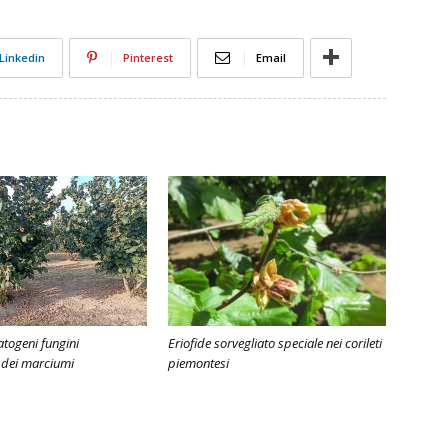
Linkedin
Pinterest
Email
atogeni fungini
Eriofide sorvegliato speciale nei corileti
 dei marciumi
piemontesi