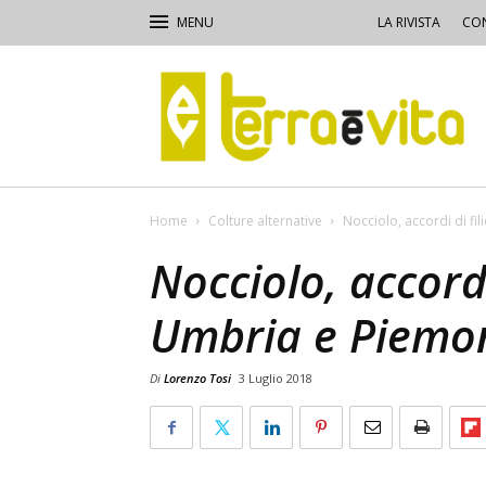
LA RIVISTA
CON
Terra
e
Vita
Home
Colture alternative
Nocciolo, accordi di fi
Nocciolo, accordi
Umbria e Piemo
Di
Lorenzo Tosi
3 Luglio 2018