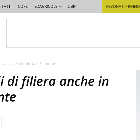
TATTI
CORSI
EDAGRICOLE
LIBRI
ABBONATI / RINN
liera anche in Umbria e Piemonte
 di filiera anche in
nte