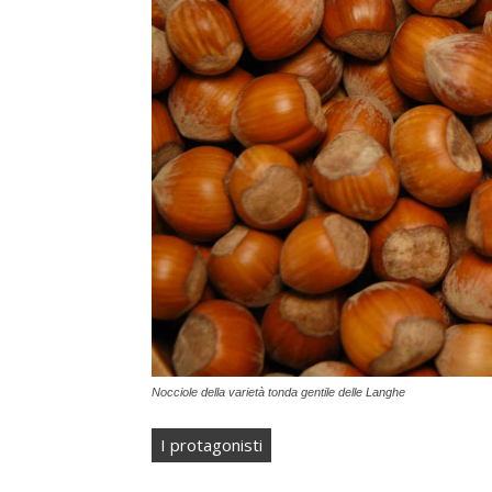
Nocciole della varietà tonda gentile delle Langhe
I protagonisti