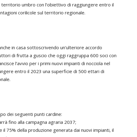
el territorio umbro con l’obiettivo di raggiungere entro il
tagioni corilicole sul territorio regionale.
che in casa sottoscrivendo un'ulteriore accordo
uttori di frutta a guscio che oggi raggruppa 600 soci con
sancisce l’avvio per i primi nuovi impianti di nocciola nel
ungere entro il 2023 una superficie di 500 ettari di
onale.
ppo dei seguenti punti cardine:
rarrà fino alla campagna agraria 2037;
e il 75% della produzione generata dai nuovi impianti, il