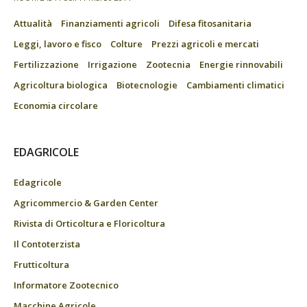
Attualità
Finanziamenti agricoli
Difesa fitosanitaria
Leggi, lavoro e fisco
Colture
Prezzi agricoli e mercati
Fertilizzazione
Irrigazione
Zootecnia
Energie rinnovabili
Agricoltura biologica
Biotecnologie
Cambiamenti climatici
Economia circolare
EDAGRICOLE
Edagricole
Agricommercio & Garden Center
Rivista di Orticoltura e Floricoltura
Il Contoterzista
Frutticoltura
Informatore Zootecnico
Macchine Agricole