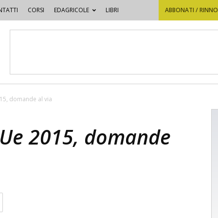
TATTI
CORSI
EDAGRICOLE
LIBRI
ABBONATI / RINN
015, domande al via
a Ue 2015, domande