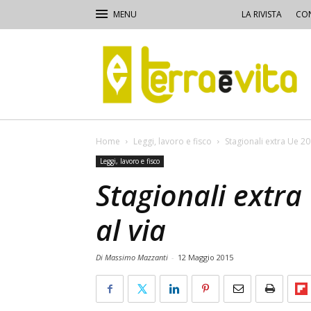
LA RIVISTA
CON
Terra
e
Vita
Home
Leggi, lavoro e fisco
Stagionali extra Ue 2
Leggi, lavoro e fisco
Stagionali extr
al via
Di Massimo Mazzanti
-
12 Maggio 2015