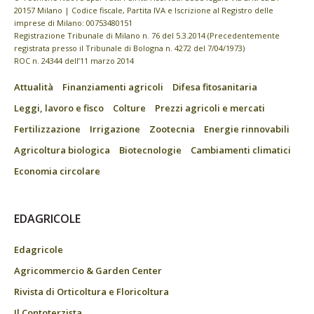
20157 Milano | Codice fiscale, Partita IVA e Iscrizione al Registro delle
imprese di Milano: 00753480151
Registrazione Tribunale di Milano n. 76 del 5.3.2014 (Precedentemente
registrata presso il Tribunale di Bologna n. 4272 del 7/04/1973)
ROC n. 24344 dell’11 marzo 2014
Attualità
Finanziamenti agricoli
Difesa fitosanitaria
Leggi, lavoro e fisco
Colture
Prezzi agricoli e mercati
Fertilizzazione
Irrigazione
Zootecnia
Energie rinnovabili
Agricoltura biologica
Biotecnologie
Cambiamenti climatici
Economia circolare
EDAGRICOLE
Edagricole
Agricommercio & Garden Center
Rivista di Orticoltura e Floricoltura
Il Contoterzista