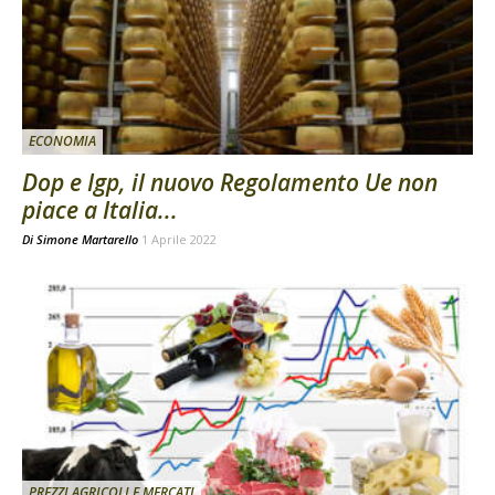
ECONOMIA
Dop e Igp, il nuovo Regolamento Ue non
piace a Italia...
Di
Simone Martarello
1 Aprile 2022
PREZZI AGRICOLI E MERCATI