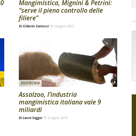
50
Mangimistica, Mignini & Petrini:
“serve il pieno controllo delle
filiere”
Di
Gilberto Santucci
10 Giugno 2022
ZOOTECNIA
Assalzoo, l’industria
mangimistica italiana vale 9
miliardi
Di
Laura Saggio
19 Giugno 2019