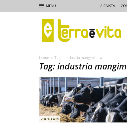
LA RIVISTA
CON
Terra
e
Vita
Home
Tag
Industria mangimistica
Tag: industria mangim
ZOOTECNIA