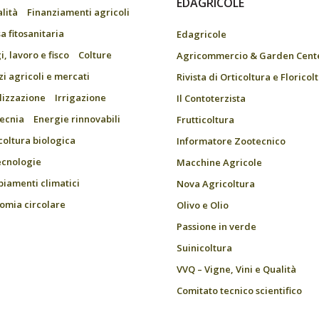
EDAGRICOLE
alità
Finanziamenti agricoli
a fitosanitaria
Edagricole
, lavoro e fisco
Colture
Agricommercio & Garden Cent
zi agricoli e mercati
Rivista di Orticoltura e Floricol
ilizzazione
Irrigazione
Il Contoterzista
ecnia
Energie rinnovabili
Frutticoltura
coltura biologica
Informatore Zootecnico
ecnologie
Macchine Agricole
iamenti climatici
Nova Agricoltura
omia circolare
Olivo e Olio
Passione in verde
Suinicoltura
VVQ – Vigne, Vini e Qualità
Comitato tecnico scientifico