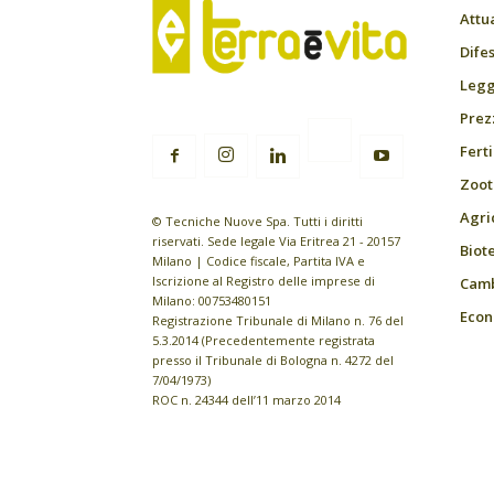
Attu
Difes
Leggi
Prez
Fert
Zoot
Agri
© Tecniche Nuove Spa. Tutti i diritti
riservati. Sede legale Via Eritrea 21 - 20157
Biot
Milano | Codice fiscale, Partita IVA e
Iscrizione al Registro delle imprese di
Camb
Milano: 00753480151
Econ
Registrazione Tribunale di Milano n. 76 del
5.3.2014 (Precedentemente registrata
presso il Tribunale di Bologna n. 4272 del
7/04/1973)
ROC n. 24344 dell’11 marzo 2014