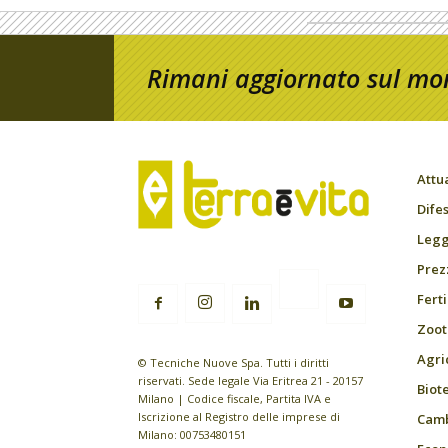
Rimani aggiornato sul mon
Attu
Difes
Leggi
Prez
Fert
Zoot
Agri
© Tecniche Nuove Spa. Tutti i diritti
riservati. Sede legale Via Eritrea 21 - 20157
Biot
Milano | Codice fiscale, Partita IVA e
Iscrizione al Registro delle imprese di
Camb
Milano: 00753480151