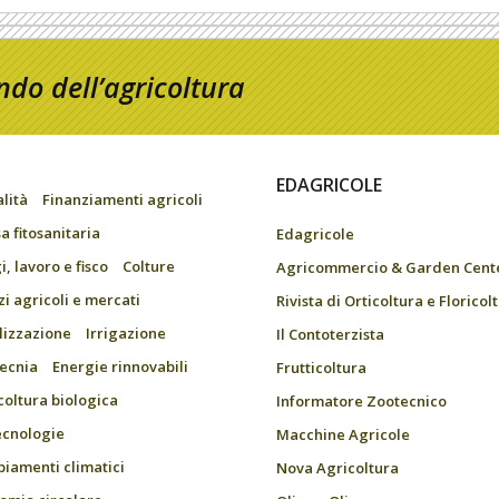
do dell’agricoltura
EDAGRICOLE
alità
Finanziamenti agricoli
a fitosanitaria
Edagricole
, lavoro e fisco
Colture
Agricommercio & Garden Cent
zi agricoli e mercati
Rivista di Orticoltura e Floricol
ilizzazione
Irrigazione
Il Contoterzista
ecnia
Energie rinnovabili
Frutticoltura
coltura biologica
Informatore Zootecnico
ecnologie
Macchine Agricole
iamenti climatici
Nova Agricoltura