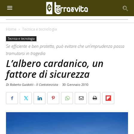
Home
Tecnica e tecnologia
Tecnica e tecnologia
Se efficiente e ben protetto, può evitare che un’imprudenza possa
tramutarsi in tragedia
L’albero cardanico, un
fattore di sicurezza
Di Roberto Guidotti - Il Contoterzista
-
30 Gennaio 2010