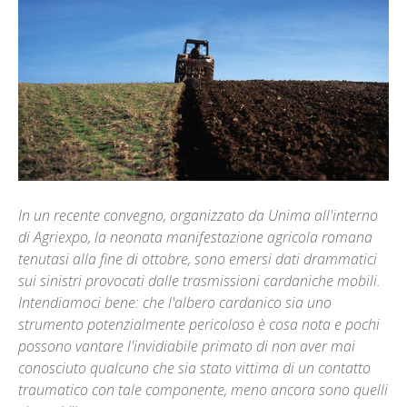
In un recente convegno, organizzato da Unima all'interno
di Agriexpo, la neonata manifestazione agricola romana
tenutasi alla fine di ottobre, sono emersi dati drammatici
sui sinistri provocati dalle trasmissioni cardaniche mobili.
Intendiamoci bene: che l'albero cardanico sia uno
strumento potenzialmente pericoloso è cosa nota e pochi
possono vantare l'invidiabile primato di non aver mai
conosciuto qualcuno che sia stato vittima di un contatto
traumatico con tale componente, meno ancora sono quelli