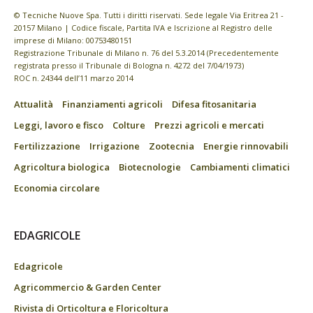
© Tecniche Nuove Spa. Tutti i diritti riservati. Sede legale Via Eritrea 21 -
20157 Milano | Codice fiscale, Partita IVA e Iscrizione al Registro delle
imprese di Milano: 00753480151
Registrazione Tribunale di Milano n. 76 del 5.3.2014 (Precedentemente
registrata presso il Tribunale di Bologna n. 4272 del 7/04/1973)
ROC n. 24344 dell’11 marzo 2014
Attualità
Finanziamenti agricoli
Difesa fitosanitaria
Leggi, lavoro e fisco
Colture
Prezzi agricoli e mercati
Fertilizzazione
Irrigazione
Zootecnia
Energie rinnovabili
Agricoltura biologica
Biotecnologie
Cambiamenti climatici
Economia circolare
EDAGRICOLE
Edagricole
Agricommercio & Garden Center
Rivista di Orticoltura e Floricoltura