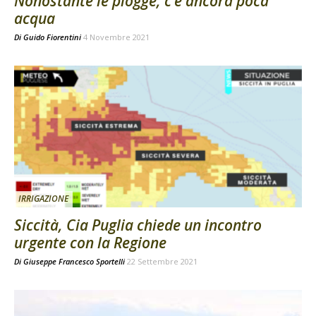
Nonostante le piogge, c’è ancora poca
acqua
Di
Guido Fiorentini
4 Novembre 2021
IRRIGAZIONE
Siccità, Cia Puglia chiede un incontro
urgente con la Regione
Di
Giuseppe Francesco Sportelli
22 Settembre 2021