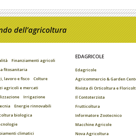
do dell’agricoltura
EDAGRICOLE
alità
Finanziamenti agricoli
a fitosanitaria
Edagricole
, lavoro e fisco
Colture
Agricommercio & Garden Cent
zi agricoli e mercati
Rivista di Orticoltura e Floricol
ilizzazione
Irrigazione
Il Contoterzista
ecnia
Energie rinnovabili
Frutticoltura
coltura biologica
Informatore Zootecnico
ecnologie
Macchine Agricole
iamenti climatici
Nova Agricoltura