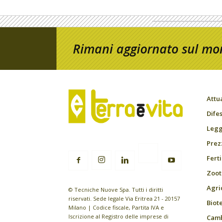
Rimani aggiornato sul mon
Attu
Difes
Leggi
Prez
Fert
Zoot
Agri
© Tecniche Nuove Spa. Tutti i diritti
riservati. Sede legale Via Eritrea 21 - 20157
Biot
Milano | Codice fiscale, Partita IVA e
Iscrizione al Registro delle imprese di
Camb