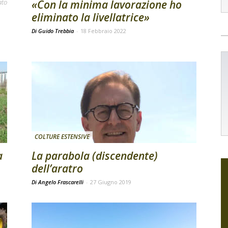
ato
«Con la minima lavorazione ho
eliminato la livellatrice»
Di Guido Trebbia
-
18 Febbraio 2022
COLTURE ESTENSIVE
a
La parabola (discendente)
dell’aratro
Di Angelo Frascarelli
-
27 Giugno 2019