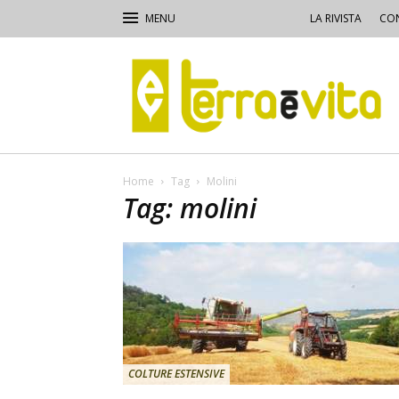
LA RIVISTA
CON
Terra
e
Vita
Home
Tag
Molini
Tag: molini
COLTURE ESTENSIVE