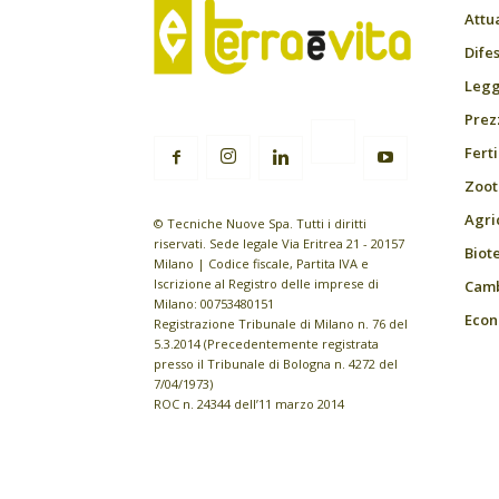
Attu
Difes
Leggi
Prez
Fert
Zoot
Agri
© Tecniche Nuove Spa. Tutti i diritti
riservati. Sede legale Via Eritrea 21 - 20157
Biot
Milano | Codice fiscale, Partita IVA e
Iscrizione al Registro delle imprese di
Camb
Milano: 00753480151
Econ
Registrazione Tribunale di Milano n. 76 del
5.3.2014 (Precedentemente registrata
presso il Tribunale di Bologna n. 4272 del
7/04/1973)
ROC n. 24344 dell’11 marzo 2014