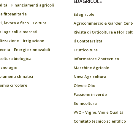
EDAGRICOLE
alità
Finanziamenti agricoli
a fitosanitaria
Edagricole
, lavoro e fisco
Colture
Agricommercio & Garden Cent
zi agricoli e mercati
Rivista di Orticoltura e Floricol
ilizzazione
Irrigazione
Il Contoterzista
ecnia
Energie rinnovabili
Frutticoltura
coltura biologica
Informatore Zootecnico
ecnologie
Macchine Agricole
iamenti climatici
Nova Agricoltura
omia circolare
Olivo e Olio
Passione in verde
Suinicoltura
VVQ – Vigne, Vini e Qualità
Comitato tecnico scientifico