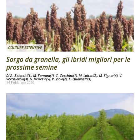
COLTURE ESTENSIVE
Sorgo da granella, gli ibridi migliori per le
prossime semine
Di
A. Belocchi(1), M. Fornara(1), C. Cecchini(1), M. Lottari(2), M. Signor(4), V.
Vecchiarelli(3), G. Venezia(5), P. Viola(2), F. Quaranta(1)
14 Febbraio 2020