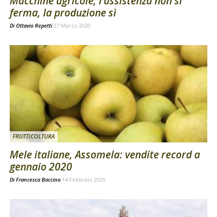
Macchine agricole, l’assistenza non si
ferma, la produzione sì
Di
Ottavio Repetti
27 Marzo 2020
FRUTTICOLTURA
Mele italiane, Assomela: vendite record a
gennaio 2020
Di
Francesca Baccino
14 Febbraio 2020