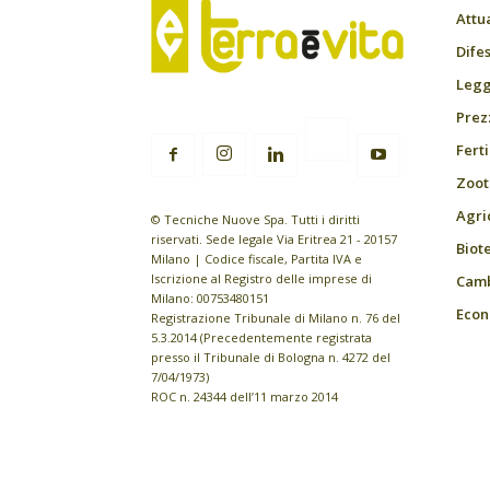
Attu
Difes
Leggi
Prez
Fert
Zoot
Agri
© Tecniche Nuove Spa. Tutti i diritti
riservati. Sede legale Via Eritrea 21 - 20157
Biot
Milano | Codice fiscale, Partita IVA e
Iscrizione al Registro delle imprese di
Camb
Milano: 00753480151
Econ
Registrazione Tribunale di Milano n. 76 del
5.3.2014 (Precedentemente registrata
presso il Tribunale di Bologna n. 4272 del
7/04/1973)
ROC n. 24344 dell’11 marzo 2014