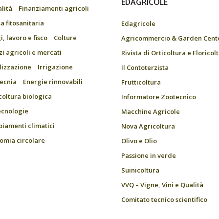
EDAGRICOLE
alità
Finanziamenti agricoli
a fitosanitaria
Edagricole
, lavoro e fisco
Colture
Agricommercio & Garden Cent
zi agricoli e mercati
Rivista di Orticoltura e Floricol
ilizzazione
Irrigazione
Il Contoterzista
ecnia
Energie rinnovabili
Frutticoltura
coltura biologica
Informatore Zootecnico
ecnologie
Macchine Agricole
iamenti climatici
Nova Agricoltura
omia circolare
Olivo e Olio
Passione in verde
Suinicoltura
VVQ – Vigne, Vini e Qualità
Comitato tecnico scientifico