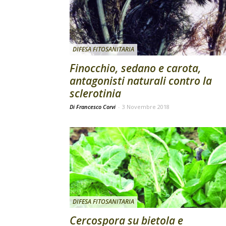
DIFESA FITOSANITARIA
Finocchio, sedano e carota,
antagonisti naturali contro la
sclerotinia
Di Francesco Corvi
-
3 Novembre 2018
DIFESA FITOSANITARIA
Cercospora su bietola e