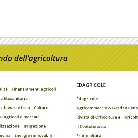
do dell’agricoltura
EDAGRICOLE
alità
Finanziamenti agricoli
a fitosanitaria
Edagricole
, lavoro e fisco
Colture
Agricommercio & Garden Cent
zi agricoli e mercati
Rivista di Orticoltura e Floricol
ilizzazione
Irrigazione
Il Contoterzista
ecnia
Energie rinnovabili
Frutticoltura