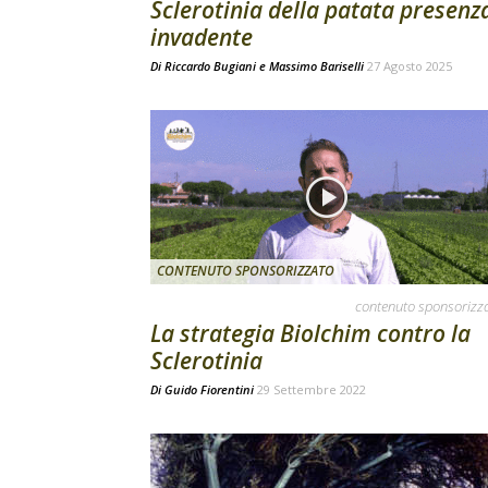
Sclerotinia della patata presenz
invadente
Di
Riccardo Bugiani e Massimo Bariselli
27 Agosto 2025
CONTENUTO SPONSORIZZATO
contenuto sponsorizz
La strategia Biolchim contro la
Sclerotinia
Di
Guido Fiorentini
29 Settembre 2022