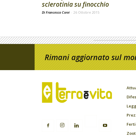
sclerotinia su finocchio
Di Francesco Corvi
-
26 Ottobre 2015
Rimani aggiornato sul mon
Attu
Difes
Leggi
Prez
Fert
Zoot