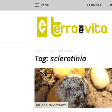
LA RIVISTA
CON
Terra
e
Vita
Home
Tag
Sclerotinia
Tag: sclerotinia
DIFESA FITOSANITARIA