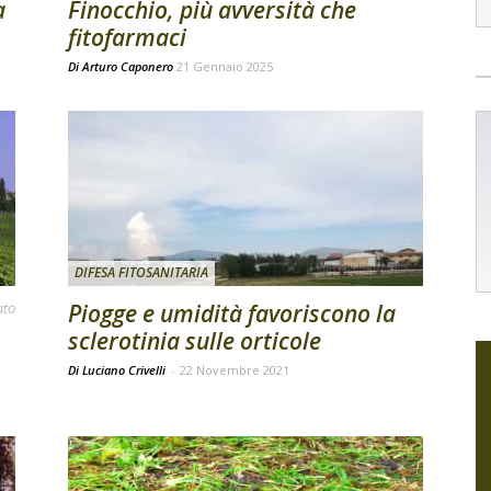
a
Finocchio, più avversità che
fitofarmaci
Di
Arturo Caponero
21 Gennaio 2025
DIFESA FITOSANITARIA
ato
Piogge e umidità favoriscono la
sclerotinia sulle orticole
Di Luciano Crivelli
-
22 Novembre 2021