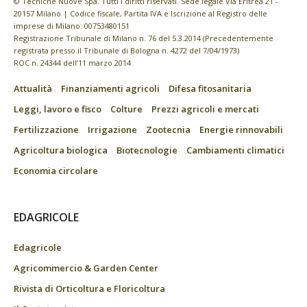
© Tecniche Nuove Spa. Tutti i diritti riservati. Sede legale Via Eritrea 21 -
20157 Milano | Codice fiscale, Partita IVA e Iscrizione al Registro delle
imprese di Milano: 00753480151
Registrazione Tribunale di Milano n. 76 del 5.3.2014 (Precedentemente
registrata presso il Tribunale di Bologna n. 4272 del 7/04/1973)
ROC n. 24344 dell’11 marzo 2014
Attualità
Finanziamenti agricoli
Difesa fitosanitaria
Leggi, lavoro e fisco
Colture
Prezzi agricoli e mercati
Fertilizzazione
Irrigazione
Zootecnia
Energie rinnovabili
Agricoltura biologica
Biotecnologie
Cambiamenti climatici
Economia circolare
EDAGRICOLE
Edagricole
Agricommercio & Garden Center
Rivista di Orticoltura e Floricoltura