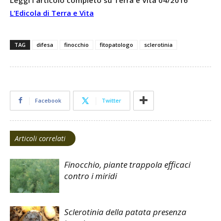
L’Edicola di Terra e Vita
TAG
difesa
finocchio
fitopatologo
sclerotinia
Facebook
Twitter
Articoli correlati
Finocchio, piante trappola efficaci
contro i miridi
Sclerotinia della patata presenza