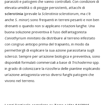
parassiti e patogeni che vanno controllati. Con condizioni di
elevata umidità o di piogge persistenti, attacchi di
sclerotinia
(prevale la
Sclerotinia sclerotiorum
, ma c’è
anche
S. minor
) sono frequenti in terreni pesanti e non ben
drenanti o quando non si applicano rotazioni lunghe. Una
buona soluzione preventiva è l’uso dell’antagonista
Coniothyrium minitans
da distribuire al terreno infestato
con congruo anticipo prima del trapianto, in modo da
permettergli di esplicare la sua azione parassitaria sugli
sclerozi. Sempre per un’azione biologica e preventiva, sono
disponibili formulati commerciali a base di
Trichoderma
spp.
in grado di colonizzare la rizosfera delle piantine esplicando
un’azione antagonista verso diversi funghi patogeni che
vivono nel terreno.
Leggi l'articolo completo su Terra e Vita 04/2016