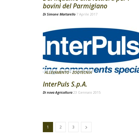
bovini del Parmigiano
Di
Simone Martarello
7 Aprile 2017
ALLEVAMENTO - ZOOTECNIA
InterPuls S.p.A.
Di
nova Agricoltura
23 Gennaio 2015
1
2
3