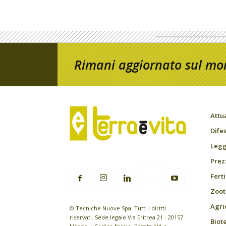
Rimani aggiornato sul mon
Attu
Difes
Leggi
Prez
Fert
Zoot
Agri
© Tecniche Nuove Spa. Tutti i diritti
riservati. Sede legale Via Eritrea 21 - 20157
Biot