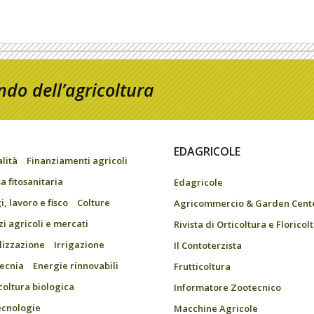
do dell’agricoltura
EDAGRICOLE
alità
Finanziamenti agricoli
a fitosanitaria
Edagricole
, lavoro e fisco
Colture
Agricommercio & Garden Cent
zi agricoli e mercati
Rivista di Orticoltura e Floricol
ilizzazione
Irrigazione
Il Contoterzista
ecnia
Energie rinnovabili
Frutticoltura
coltura biologica
Informatore Zootecnico
ecnologie
Macchine Agricole