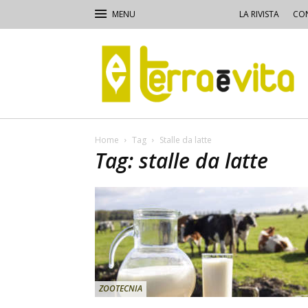
LA RIVISTA
CON
Terra
e
Vita
Home
Tag
Stalle da latte
Tag: stalle da latte
ZOOTECNIA